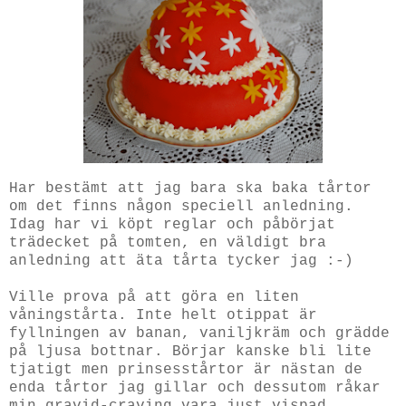
Har bestämt att jag bara ska baka tårtor
om det finns någon speciell anledning.
Idag har vi köpt reglar och påbörjat
trädecket på tomten, en väldigt bra
anledning att äta tårta tycker jag :-)
Ville prova på att göra en liten
våningstårta. Inte helt otippat är
fyllningen av banan, vaniljkräm och grädde
på ljusa bottnar. Börjar kanske bli lite
tjatigt men prinsesstårtor är nästan de
enda tårtor jag gillar och dessutom råkar
min gravid-craving vara just vispad