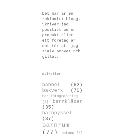
Det här är en
reklamfri blogg.
Skriver jag
positivt om en
produkt eller
ett företag är
det för att jag
själv provat och
gillat.
Etiketter
babbel
(62)
bakverk
(70)
barnfotografering
barnkläder
(4)
(35)
barnpyssel
(37)
barnrum
(77)
betong
(6)