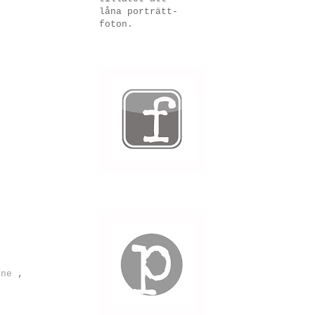
låna porträtt-
foton.
ine
,