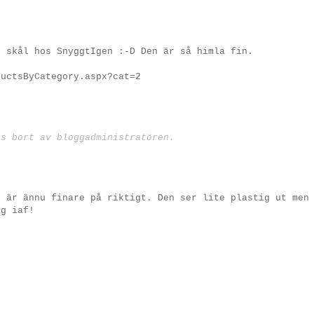
" skål hos SnyggtIgen :-D Den är så himla fin.
ductsByCategory.aspx?cat=2
ts bort av bloggadministratören.
n är ännu finare på riktigt. Den ser lite plastig ut men
ig iaf!