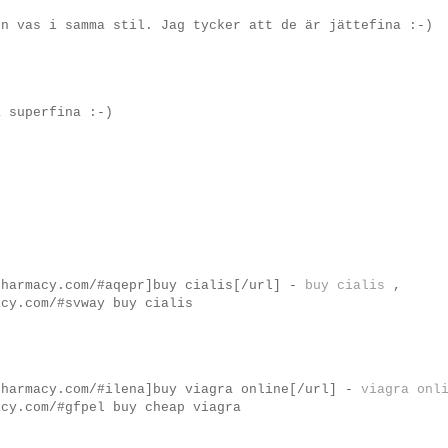
en vas i samma stil. Jag tycker att de är jättefina :-)
å superfina :-)
pharmacy.com/#aqepr]buy cialis[/url] -
buy cialis
,
acy.com/#svway buy cialis
pharmacy.com/#ilena]buy viagra online[/url] -
viagra onl
acy.com/#gfpel buy cheap viagra