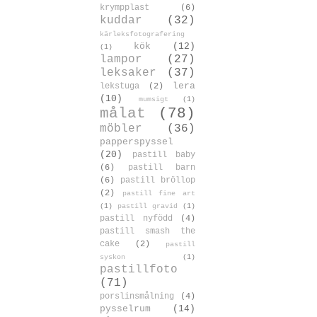
krympplast
(6)
kuddar
(32)
kärleksfotografering
kök
(12)
(1)
lampor
(27)
leksaker
(37)
lera
lekstuga
(2)
(10)
mumsigt
(1)
målat
(78)
möbler
(36)
papperspyssel
(20)
pastill baby
(6)
pastill barn
(6)
pastill bröllop
(2)
pastill fine art
(1)
pastill gravid
(1)
pastill nyfödd
(4)
pastill smash the
cake
(2)
pastill
syskon
(1)
pastillfoto
(71)
porslinsmålning
(4)
pysselrum
(14)