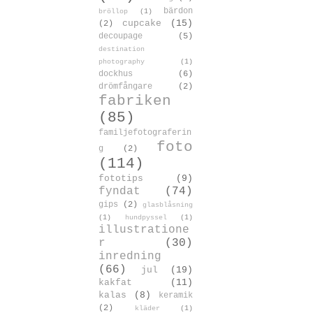
bärdon
bröllop
(1)
cupcake
(15)
(2)
decoupage
(5)
destination
photography
(1)
dockhus
(6)
drömfångare
(2)
fabriken
(85)
familjefotograferin
foto
g
(2)
(114)
fototips
(9)
fyndat
(74)
gips
(2)
glasblåsning
(1)
hundpyssel
(1)
illustratione
r
(30)
inredning
(66)
jul
(19)
kakfat
(11)
kalas
(8)
keramik
(2)
kläder
(1)