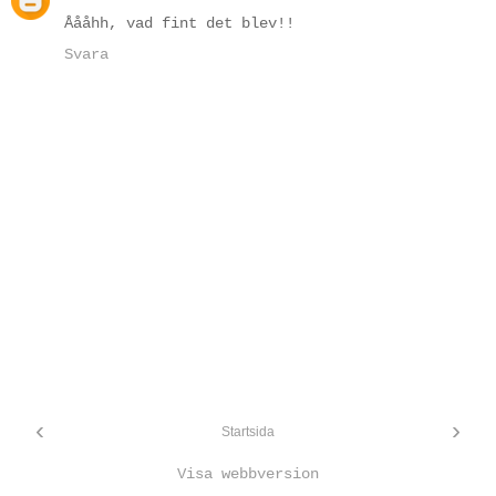
Åååhh, vad fint det blev!!
Svara
‹
›
Startsida
Visa webbversion