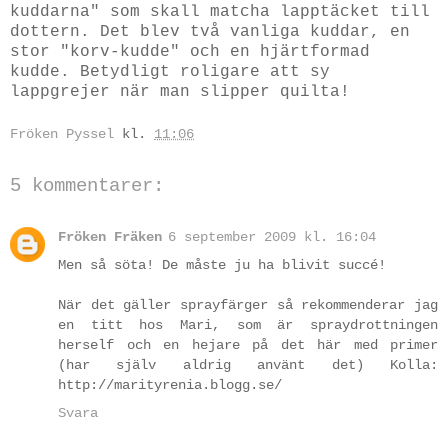
kuddarna" som skall matcha lapptäcket till
dottern. Det blev två vanliga kuddar, en
stor "korv-kudde" och en hjärtformad
kudde. Betydligt roligare att sy
lappgrejer när man slipper quilta!
Fröken Pyssel
kl.
11:06
5 kommentarer:
Fröken Fräken
6 september 2009 kl. 16:04
Men så söta! De måste ju ha blivit succé!
När det gäller sprayfärger så rekommenderar jag
en titt hos Mari, som är spraydrottningen
herself och en hejare på det här med primer
(har själv aldrig använt det) Kolla:
http://marityrenia.blogg.se/
Svara