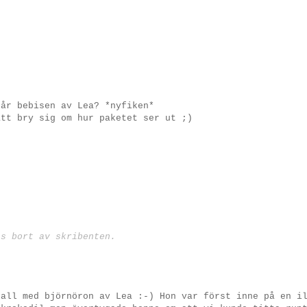
får bebisen av Lea? *nyfiken*
att bry sig om hur paketet ser ut ;)
ts bort av skribenten.
rall med björnöron av Lea :-) Hon var först inne på en i