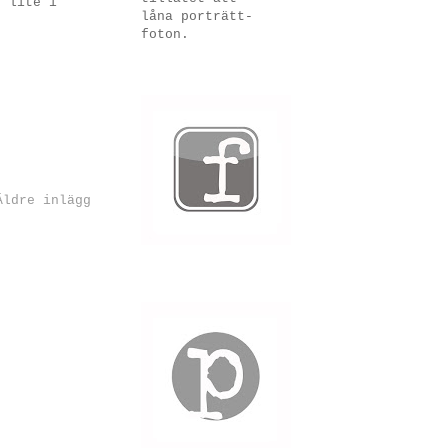
t lite i
låna porträtt-
foton.
Äldre inlägg