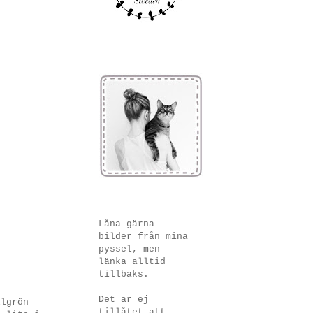
Låna gärna
bilder från mina
pyssel, men
länka alltid
tillbaks.
Det är ej
llgrön
tillåtet att