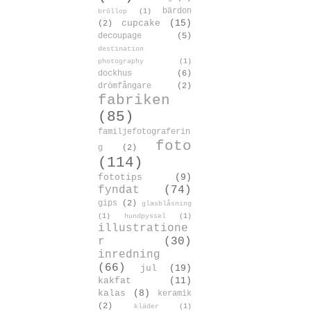
bärdon
bröllop
(1)
cupcake
(15)
(2)
decoupage
(5)
destination
photography
(1)
dockhus
(6)
drömfångare
(2)
fabriken
(85)
familjefotograferin
foto
g
(2)
(114)
fototips
(9)
fyndat
(74)
gips
(2)
glasblåsning
(1)
hundpyssel
(1)
illustratione
r
(30)
inredning
(66)
jul
(19)
kakfat
(11)
kalas
(8)
keramik
(2)
kläder
(1)