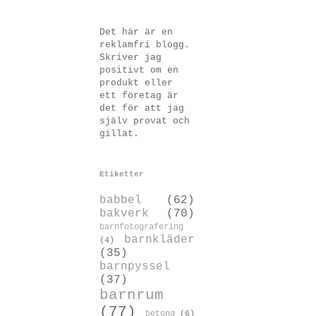
Det här är en
reklamfri blogg.
Skriver jag
positivt om en
produkt eller
ett företag är
det för att jag
själv provat och
gillat.
Etiketter
babbel
(62)
bakverk
(70)
barnfotografering
barnkläder
(4)
(35)
barnpyssel
(37)
barnrum
(77)
betong
(6)