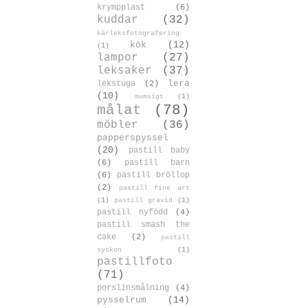
krympplast
(6)
kuddar
(32)
kärleksfotografering
kök
(12)
(1)
lampor
(27)
leksaker
(37)
lera
lekstuga
(2)
(10)
mumsigt
(1)
målat
(78)
möbler
(36)
papperspyssel
(20)
pastill baby
(6)
pastill barn
(6)
pastill bröllop
(2)
pastill fine art
(1)
pastill gravid
(1)
pastill nyfödd
(4)
pastill smash the
cake
(2)
pastill
syskon
(1)
pastillfoto
(71)
porslinsmålning
(4)
pysselrum
(14)