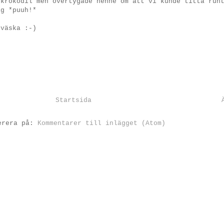
 krokodil men övertygade henne om att vi kunde titta run
ig *puuh!*
sväska :-)
Startsida
erera på:
Kommentarer till inlägget (Atom)