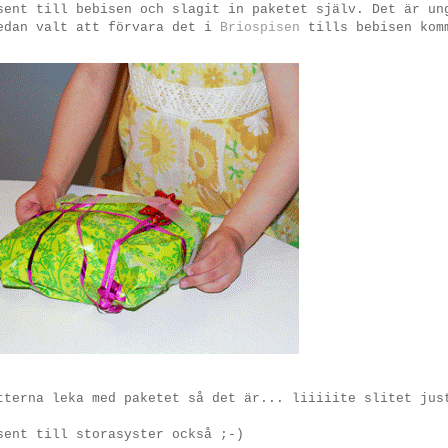
sent till bebisen och slagit in paketet själv. Det är un
sedan valt att förvara det i
Briospisen
tills bebisen kom
tterna leka med paketet så det är... liiiiite slitet jus
sent till storasyster också ;-)