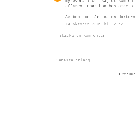
mysoverall som såg ut som en
affären innan hon bestämde s
Av bebisen får Lea en doktor
14 oktober 2009 kl. 23:23
Skicka en kommentar
Senaste inlägg
Prenum