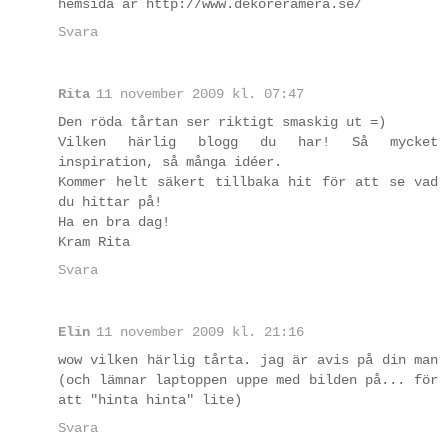
hemsida är http://www.dekoreramera.se/
Svara
Rita
11 november 2009 kl. 07:47
Den röda tårtan ser riktigt smaskig ut =)
Vilken härlig blogg du har! Så mycket
inspiration, så många idéer.
Kommer helt säkert tillbaka hit för att se vad
du hittar på!
Ha en bra dag!
Kram Rita
Svara
Elin
11 november 2009 kl. 21:16
wow vilken härlig tårta. jag är avis på din man
(och lämnar laptoppen uppe med bilden på... för
att "hinta hinta" lite)
Svara