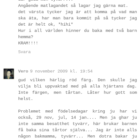
Angående matlagandet så lagar jag gärna mat.
det värsta tycker jag är att komma på vad man
ska äta, har man bara kommit på så tycker jag
det är helt ok, *hihi*
Hur i all världen hinner du baka med två barn
hemma?
KRAM!!!!
Svara
Vero
9 november 2009 kl. 19:54
gud vilken härlig röd färg. Den skulle jag
vilja bli uppvaktad med på alla hjärtans dag.
Inte färgen, men tårtan. Låter hur gott som
helst.
Problemet med födelsedagar kring ju har vi
också, 29 nov, jul, 14 jan.... Men ja ghar ju
inte samma besatthet tyvärr, här brukar barnen
få baka sina tårtor själva... Jag är inte alls
någon bakmamma, tyvärr... Men dotra bakar ju