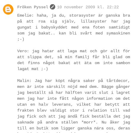
Fröken Pyssel
10 november 2009 kl. 22:22
Emelie: haha, ja du, storasyster är ganska bra
på att roa sig själv, lillasyster har jag
gungat i babyskyddet med ena foten samtidigt
som jag bakat.. kan bli svårt med symaskinen
;-)
Vero: jag hatar att laga mat och gör allt för
att slippa det, så min familj får bli glad om
det finns något bakat att äta om inte sambon
lagat mat ;-)
Malin: Jag har köpt några saker på tårtdecor,
men är inte särskilt nöjd med dem. Bägge gånger
jag beställt så har hälften varit slut i lagret
men jag har inte fått någon information om det
utan en halv leverans, vilket har betytt att
frakten blev väldigt stor i relation till vad
jag fick och att jag ändå fick beställa det jag
saknade på andra ställen *morr*. Nu åker jag
till en butik som ligger ganska nära oss, deras