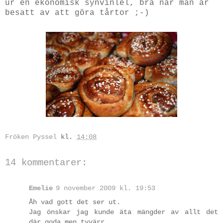
ur en ekonomisk synvinlel, bra när man är
besatt av att göra tårtor ;-)
Fröken Pyssel
kl.
14:08
14 kommentarer:
Emelie
9 november 2009 kl. 19:53
Åh vad gott det ser ut.
Jag önskar jag kunde äta mängder av allt det
där goda men tyvärr...