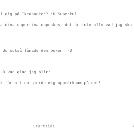
ll dig på Ikeahacker? :D Superkul!
ra dina superfina cupcakes, det är inte alls vad jag ska
t du också lånade den boken :-D
:-D Vad glad jag blir!
ck för att du gjorde mig uppmärksam på det!
Startsida