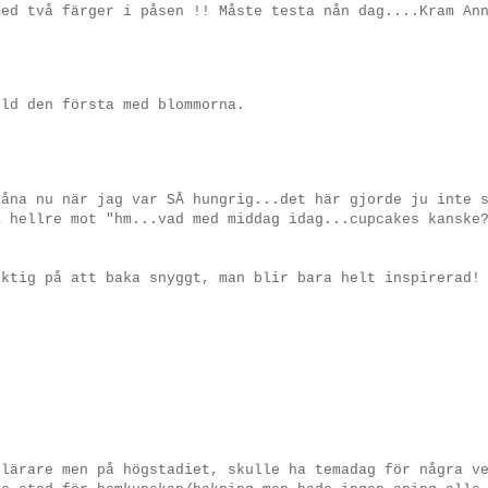
med två färger i påsen !! Måste testa nån dag....Kram An
ild den första med blommorna.
såna nu när jag var SÅ hungrig...det här gjorde ju inte 
a hellre mot "hm...vad med middag idag...cupcakes kanske
uktig på att baka snyggt, man blir bara helt inspirerad!
 lärare men på högstadiet, skulle ha temadag för några v