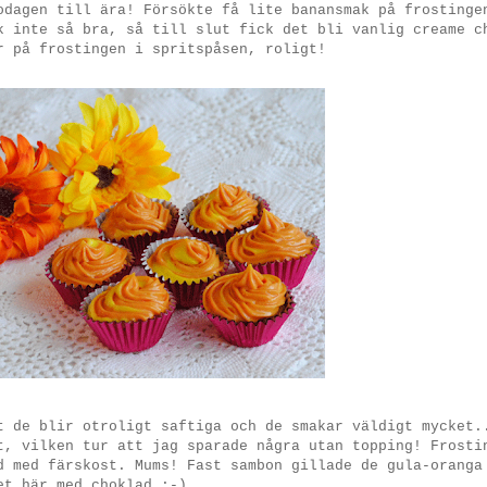
odagen till ära! Försökte få lite banansmak på frostinge
k inte så bra, så till slut fick det bli vanlig creame c
r på frostingen i spritspåsen, roligt!
t de blir otroligt saftiga och de smakar väldigt mycket.
t, vilken tur att jag sparade några utan topping! Frosti
d med färskost. Mums! Fast sambon gillade de gula-oranga
et här med choklad ;-)