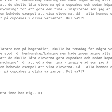
re stod för hemkunskap/bakning men hade ingen aning alls
 att de skulle låta eleverna göra cupcakes och sedan köp
smyckning" för att göra dem fina - inspirerad som jag är
men behövde exempel att visa eleverna. Så - alla hennes 
er på cupcakes i olika varianter. Kul va?!?
 lärare men på högstadiet, skulle ha temadag för några v
re stod för hemkunskap/bakning men hade ingen aning alls
 att de skulle låta eleverna göra cupcakes och sedan köp
smyckning" för att göra dem fina - inspirerad som jag är
men behövde exempel att visa eleverna. Så - alla hennes 
er på cupcakes i olika varianter. Kul va?!?
ämta inne hos mig.. =)