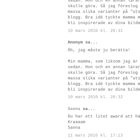
sedan. Hon och en annan lära
skulle göra. Så jag föreslog
massa olika varianter på "ut
blogg. Bra idé tyckte mamma 
bli inspirerade av dina bild
10 mars 2010 kl. 20:31
Anonym sa...
Åh, jag måste ju berätta!
Min mamma, som liksom jag är
sedan. Hon och en annan lära
skulle göra. Så jag föreslog
massa olika varianter på "ut
blogg. Bra idé tyckte mamma 
bli inspirerade av dina bild
10 mars 2010 kl. 20:32
Sanna
sa...
Du har ett litet award att h
Kraaaam
Sanna
11 mars 2010 kl. 17:13