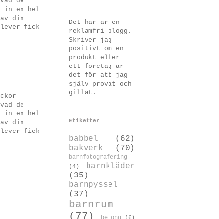
 vad de
a in en hel
 av din
Det här är en
elever fick
reklamfri blogg.
Skriver jag
positivt om en
produkt eller
ett företag är
det för att jag
själv provat och
gillat.
eckor
 vad de
a in en hel
Etiketter
 av din
elever fick
babbel
(62)
bakverk
(70)
barnfotografering
barnkläder
(4)
(35)
barnpyssel
(37)
barnrum
(77)
betong
(6)