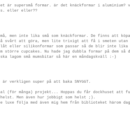
det är supersmå formar. är det knäckformar i aluminium? 
es. eller eller??
små, men inte lika små som knäckformar. De finns att köp
så svårt att göra, men lite trixigt att få i smeten utan
plåt eller silikonformar som passar så de blir inte lika
om större cupcakes. Nu hade jag dubbla formar på dem så 
nska lagom små mumsbitar så här en måndagskväll :-)
u är verkligen super på att baka SNYGGT.
tal (för många) projekt... Hoppas du får dockhuset att f
 helst. Men även hur jobbigt som helst ;).
de luxe följa med även mig hem från biblioteket härom da