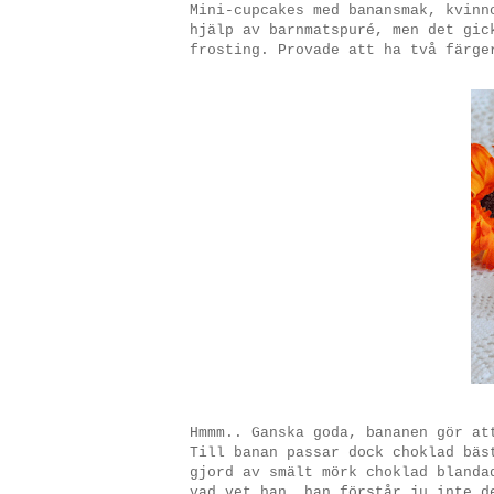
Mini-cupcakes med banansmak, kvinn
hjälp av barnmatspuré, men det gic
frosting. Provade att ha två färge
Hmmm.. Ganska goda, bananen gör at
Till banan passar dock choklad bäs
gjord av smält mörk choklad blanda
vad vet han, han förstår ju inte d