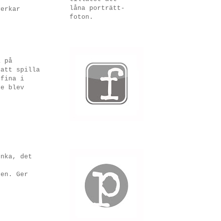
låna porträtt-
verkar
foton.
a på
 att spilla
 fina i
de blev
unka, det
gen. Ger