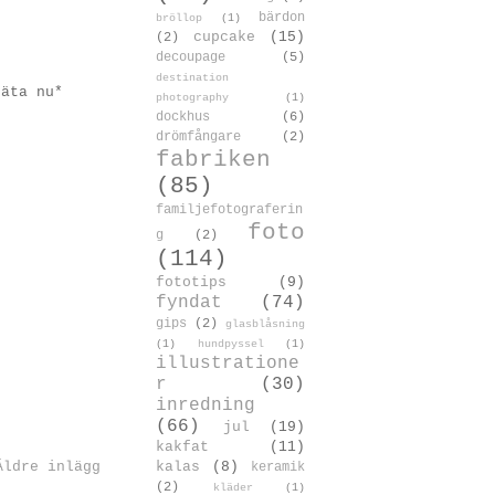
bärdon
bröllop
(1)
cupcake
(15)
(2)
decoupage
(5)
destination
 äta nu*
photography
(1)
dockhus
(6)
drömfångare
(2)
fabriken
(85)
familjefotograferin
foto
g
(2)
(114)
fototips
(9)
fyndat
(74)
gips
(2)
glasblåsning
(1)
hundpyssel
(1)
illustratione
r
(30)
inredning
(66)
jul
(19)
kakfat
(11)
Äldre inlägg
kalas
(8)
keramik
(2)
kläder
(1)