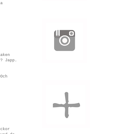
na
saken
?? Japp.
 Och
eckor