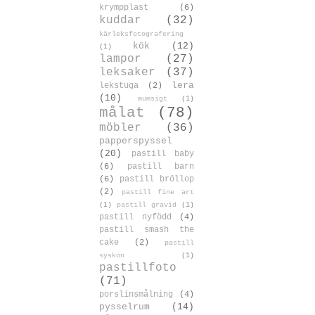
krympplast
(6)
kuddar
(32)
kärleksfotografering
kök
(12)
(1)
lampor
(27)
leksaker
(37)
lera
lekstuga
(2)
(10)
mumsigt
(1)
målat
(78)
möbler
(36)
papperspyssel
(20)
pastill baby
(6)
pastill barn
(6)
pastill bröllop
(2)
pastill fine art
(1)
pastill gravid
(1)
pastill nyfödd
(4)
pastill smash the
cake
(2)
pastill
syskon
(1)
pastillfoto
(71)
porslinsmålning
(4)
pysselrum
(14)