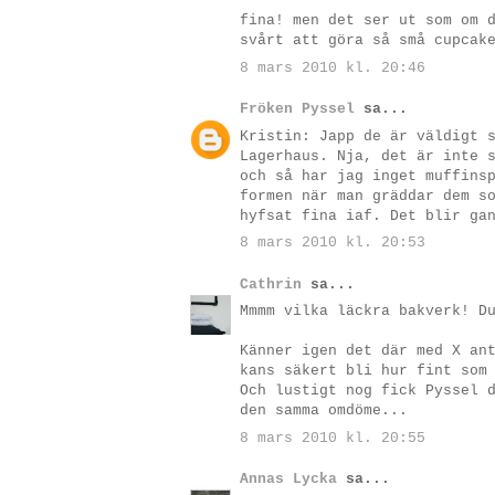
fina! men det ser ut som om 
svårt att göra så små cupcak
8 mars 2010 kl. 20:46
Fröken Pyssel
sa...
Kristin: Japp de är väldigt 
Lagerhaus. Nja, det är inte 
och så har jag inget muffins
formen när man gräddar dem s
hyfsat fina iaf. Det blir ga
8 mars 2010 kl. 20:53
Cathrin
sa...
Mmmm vilka läckra bakverk! D
Känner igen det där med X an
kans säkert bli hur fint som
Och lustigt nog fick Pyssel 
den samma omdöme...
8 mars 2010 kl. 20:55
Annas Lycka
sa...