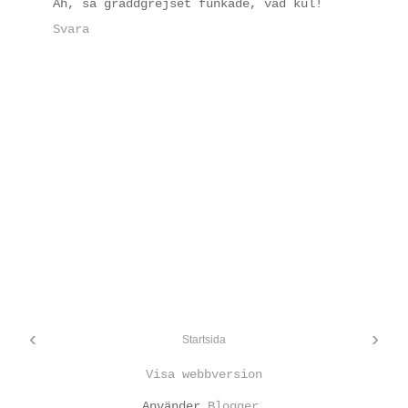
Åh, så gräddgrejset funkade, vad kul!
Svara
‹
›
Startsida
Visa webbversion
Använder
Blogger
.