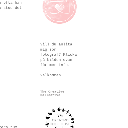
n ofta han
e stod det
Vill du anlita
mig som
fotograf? Klicka
på bilden ovan
för mer info.
Välkommen!
The Creative
Collective
ters rum