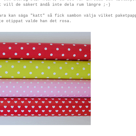
t vill de säkert ändå inte dela rum längre ;-)
ara kan säga "katt" så fick sambon välja vilket paketpap
te otippat valde han det rosa.