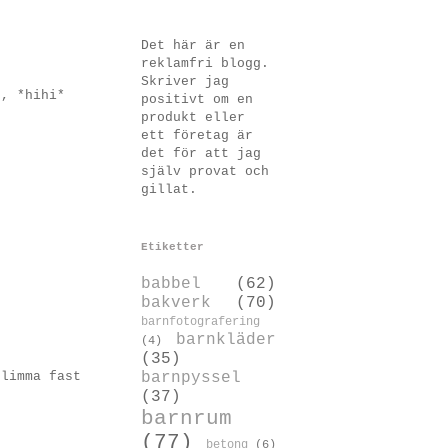
Det här är en
reklamfri blogg.
Skriver jag
r, *hihi*
positivt om en
produkt eller
ett företag är
det för att jag
själv provat och
gillat.
Etiketter
babbel
(62)
bakverk
(70)
barnfotografering
barnkläder
(4)
(35)
 limma fast
barnpyssel
(37)
barnrum
(77)
betong
(6)