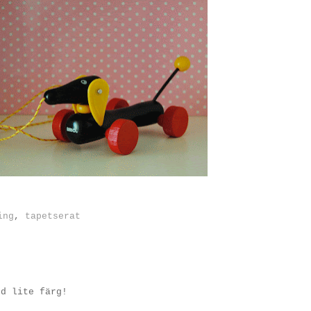
ing
,
tapetserat
ed lite färg!