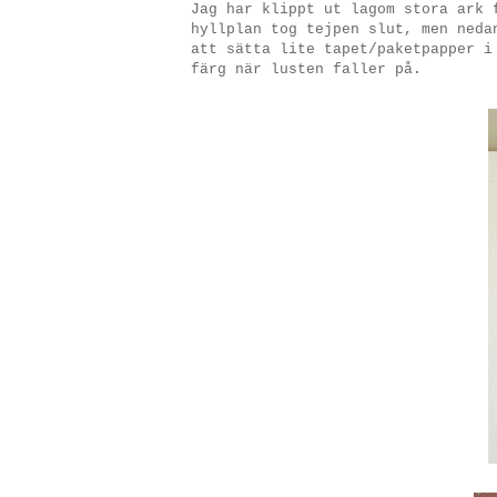
Jag har klippt ut lagom stora ark 
hyllplan tog tejpen slut, men neda
att sätta lite tapet/paketpapper i
färg när lusten faller på.