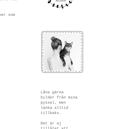
per som
Låna gärna
bilder från mina
pyssel, men
länka alltid
tillbaks.
Det är ej
tillåtet att