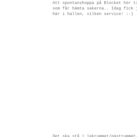
Att spontanshoppa på Blocket hör t
som får hämta sakerna.. Idag fick 
här i hallen, vilken service! :-)
Det ska stå i lekrummet/gästrummet