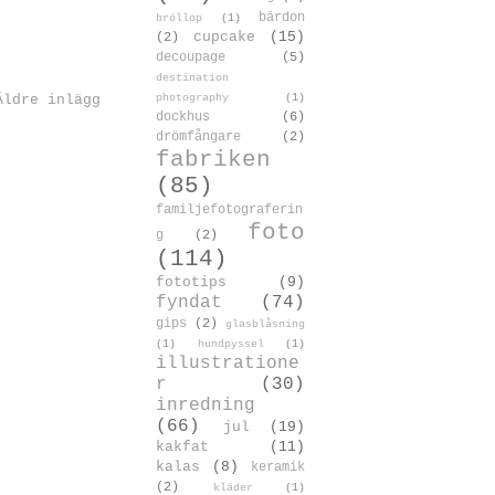
bärdon
bröllop
(1)
cupcake
(15)
(2)
decoupage
(5)
destination
photography
(1)
Äldre inlägg
dockhus
(6)
drömfångare
(2)
fabriken
(85)
familjefotograferin
foto
g
(2)
(114)
fototips
(9)
fyndat
(74)
gips
(2)
glasblåsning
(1)
hundpyssel
(1)
illustratione
r
(30)
inredning
(66)
jul
(19)
kakfat
(11)
kalas
(8)
keramik
(2)
kläder
(1)