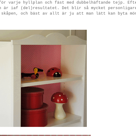
för varje hyllplan och fäst med dubbelhäftande tejp. Eft
n är iaf (del)resultatet. Det blir så mycket personligar
 skåpen, och bäst av allt är ju att man lätt kan byta mö