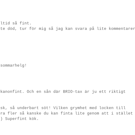
lltid så fint.
ite död, tur för mig så jag kan svara på lite kommentare
dsommarhelg!
 kanonfint. Och en sån där BRIO-tax är ju ett riktigt
isk, så underbart söt! Vilken grymhet med locken till
öra fler så kanske du kan finta lite genom att i stället
-) Superfint kök.