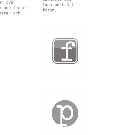
er två
låna porträtt-
e och finare
foton.
nster och