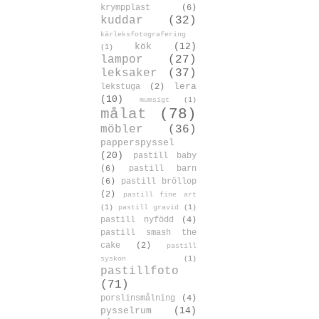
krympplast
(6)
kuddar
(32)
kärleksfotografering
kök
(12)
(1)
lampor
(27)
leksaker
(37)
lera
lekstuga
(2)
(10)
mumsigt
(1)
målat
(78)
möbler
(36)
papperspyssel
(20)
pastill baby
(6)
pastill barn
(6)
pastill bröllop
(2)
pastill fine art
(1)
pastill gravid
(1)
pastill nyfödd
(4)
pastill smash the
cake
(2)
pastill
syskon
(1)
pastillfoto
(71)
porslinsmålning
(4)
pysselrum
(14)