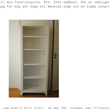
ill min favoritsyssla. Min. Inte sambons. Det är nämlige
jag för mig att köpa ett Hensvik-skåp och en timme senar
, som aldrig blir klart, så det får inredas som lillasys