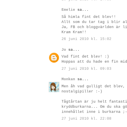
Emelie
sa...
Så himla fint det blev!!
Allt som du tar tag i blir a
Ja, FB och bloggvärlden är l
Kram Kram!!
26 juni 2010 kl. 15:02
Jo
sa...
Vad fint det blev! :)
Hoppas att du hade en fin mi
27 juni 2010 kl. 09:03
Monkan
sa...
Men åh vad gulligt det blev,
nostalgipiller :-)
Tågtårtan är ju helt fantast
kryddburkarna... Om du ska g
innehållet inne i burkarna ;
27 juni 2010 kl. 22:08