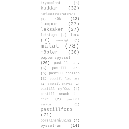
krympplast
(6)
kuddar
(32)
kärleksfotografering
kök
(12)
(1)
lampor
(27)
leksaker
(37)
lera
lekstuga
(2)
(10)
mumsigt
(1)
målat
(78)
möbler
(36)
papperspyssel
(20)
pastill baby
(6)
pastill barn
(6)
pastill bröllop
(2)
pastill fine art
(1)
pastill gravid
(1)
pastill nyfödd
(4)
pastill smash the
cake
(2)
pastill
syskon
(1)
pastillfoto
(71)
porslinsmålning
(4)
pysselrum
(14)