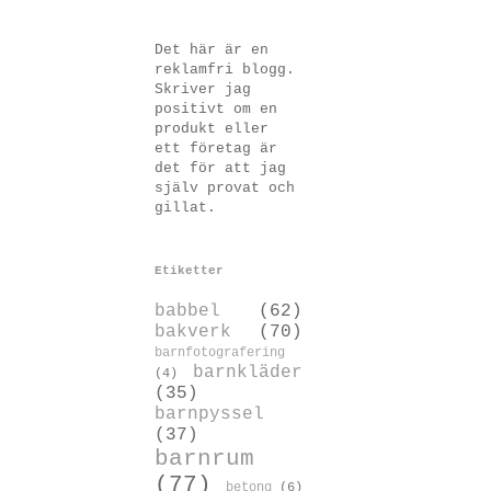
Det här är en
reklamfri blogg.
Skriver jag
positivt om en
produkt eller
ett företag är
det för att jag
själv provat och
gillat.
Etiketter
babbel
(62)
bakverk
(70)
barnfotografering
barnkläder
(4)
(35)
barnpyssel
(37)
barnrum
(77)
betong
(6)