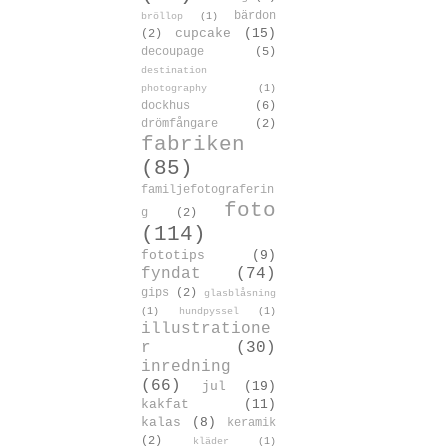
bärdon
bröllop
(1)
cupcake
(15)
(2)
decoupage
(5)
destination
photography
(1)
dockhus
(6)
drömfångare
(2)
fabriken
(85)
familjefotograferin
foto
g
(2)
(114)
fototips
(9)
fyndat
(74)
gips
(2)
glasblåsning
(1)
hundpyssel
(1)
illustratione
r
(30)
inredning
(66)
jul
(19)
kakfat
(11)
kalas
(8)
keramik
(2)
kläder
(1)