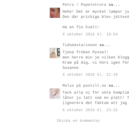
Petra / Popetotrora
sa...
Hehe! Det är mycket lampor j
Den där prickiga blev jättes
Ha en fin kväll!
6 oktober 2010 kl. 19:54
Tidsmästarinnan
sa...
Tjena fröken Pyssel!
men herre min je vilken blog
Kram på dig, vi hörs igen fö
Susanne
6 oktober 2010 kl. 21:19
Malin på pastill.nu
sa...
Tack alla ni för söta kompli
låter ju lätt som en plätt! 
(ignorera det faktum att jag
6 oktober 2010 kl. 23:31
Skicka en kommentar