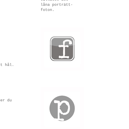
låna porträtt-
foton.
tt hål.
ger du