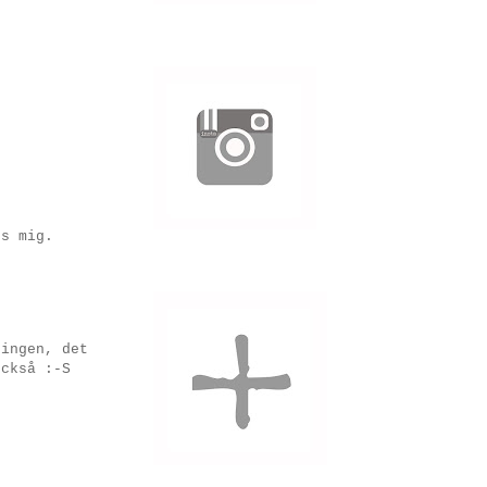
os mig.
ningen, det
också :-S