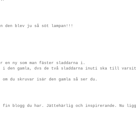
en den blev ju så söt lampan!!!
er en ny som man fäster sladdarna i.
e i den gamla, dvs de två sladdarna inuti ska till varsi
n om du skruvar isär den gamla så ser du.
d fin blogg du har. Jättehärlig och inspirerande. Nu lig