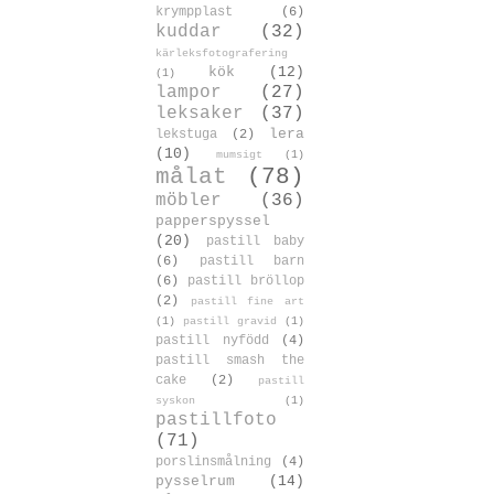
krympplast
(6)
kuddar
(32)
kärleksfotografering
kök
(12)
(1)
lampor
(27)
leksaker
(37)
lera
lekstuga
(2)
(10)
mumsigt
(1)
målat
(78)
möbler
(36)
papperspyssel
(20)
pastill baby
(6)
pastill barn
(6)
pastill bröllop
(2)
pastill fine art
(1)
pastill gravid
(1)
pastill nyfödd
(4)
pastill smash the
cake
(2)
pastill
syskon
(1)
pastillfoto
(71)
porslinsmålning
(4)
pysselrum
(14)