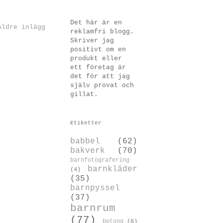
Det här är en
Äldre inlägg
reklamfri blogg.
Skriver jag
positivt om en
produkt eller
ett företag är
det för att jag
själv provat och
gillat.
Etiketter
babbel
(62)
bakverk
(70)
barnfotografering
barnkläder
(4)
(35)
barnpyssel
(37)
barnrum
(77)
betong
(6)