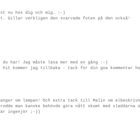
ust nu hos dig och mig. :-)
öt. Gillar verkligen den svarvade foten på den också!
g du har! Jag måste läsa mer med en gång :-)
r hit kommer jag tillbaka - tack för din goa kommentar h
manger om lampan! Och extra tack till Malin om elbeskriv
Trodde man kanske behövde göra nått skumt med sladdarna 
 är ingenjör ;-))