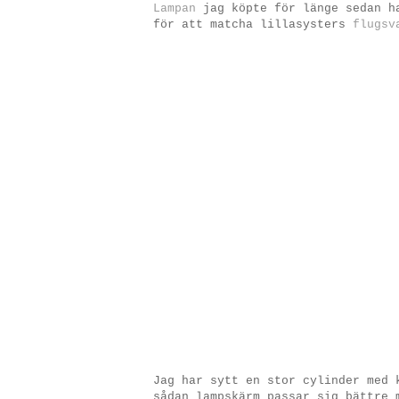
Lampan
jag köpte för länge sedan ha
för att matcha lillasysters
flugsv
Jag har sytt en stor cylinder med 
sådan lampskärm passar sig bättre 