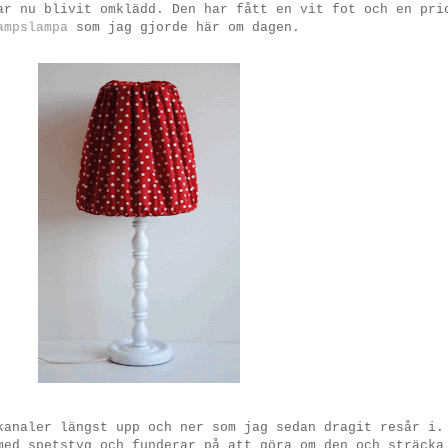
r nu blivit omklädd. Den har fått en vit fot och en pri
ampslampa
som jag gjorde här om dagen.
kanaler längst upp och ner som jag sedan dragit resår i.
med spetstyg och funderar på att göra om den och sträcka