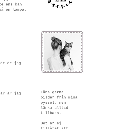
te ens kan
på en lampa.
Här är jag
Låna gärna
Här är jag
bilder från mina
pyssel, men
länka alltid
tillbaks.
Det är ej
tillåtet att