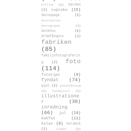
bärdon
bröllop
(1)
cupcake
(15)
(2)
decoupage
(5)
destination
photography
(1)
dockhus
(6)
drömfångare
(2)
fabriken
(85)
familjefotograferin
foto
g
(2)
(114)
fototips
(9)
fyndat
(74)
gips
(2)
glasblåsning
(1)
hundpyssel
(1)
illustratione
r
(30)
inredning
(66)
jul
(19)
kakfat
(11)
kalas
(8)
keramik
(2)
kläder
(1)