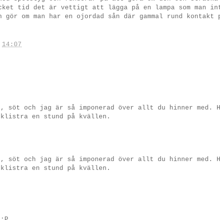
cket tid det är vettigt att lägga på en lampa som man in
n gör om man har en ojordad sån där gammal rund kontakt 
.
14:07
t, söt och jag är så imponerad över allt du hinner med. 
 klistra en stund på kvällen.
t, söt och jag är så imponerad över allt du hinner med. 
 klistra en stund på kvällen.
l:P