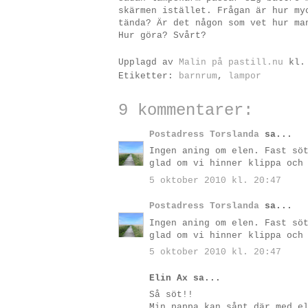
skärmen istället. Frågan är hur my
tända? Är det någon som vet hur ma
Hur göra? Svårt?
Upplagd av
Malin på pastill.nu
kl
Etiketter:
barnrum
,
lampor
9 kommentarer:
Postadress Torslanda
sa...
Ingen aning om elen. Fast sö
glad om vi hinner klippa och
5 oktober 2010 kl. 20:47
Postadress Torslanda
sa...
Ingen aning om elen. Fast sö
glad om vi hinner klippa och
5 oktober 2010 kl. 20:47
Elin Ax sa...
Så söt!!
Min pappa kan sånt där med e