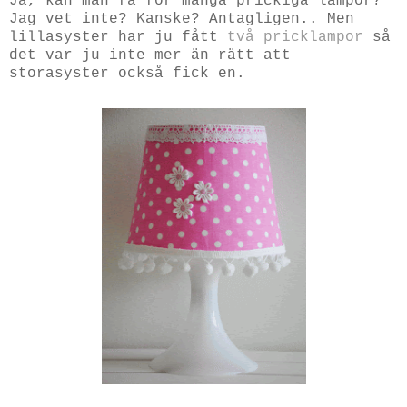
Ja, kan man få för många prickiga lampor?
Jag vet inte? Kanske? Antagligen.. Men
lillasyster har ju fått
två
pricklampor
så
det var ju inte mer än rätt att
storasyster också fick en.