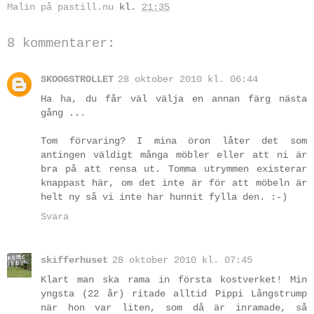
Malin på pastill.nu
kl.
21:35
8 kommentarer:
SKOOGSTROLLET
28 oktober 2010 kl. 06:44
Ha ha, du får väl välja en annan färg nästa
gång ...
Tom förvaring? I mina öron låter det som
antingen väldigt många möbler eller att ni är
bra på att rensa ut. Tomma utrymmen existerar
knappast här, om det inte är för att möbeln är
helt ny så vi inte har hunnit fylla den. :-)
Svara
skifferhuset
28 oktober 2010 kl. 07:45
Klart man ska rama in första kostverket! Min
yngsta (22 år) ritade alltid Pippi Långstrump
när hon var liten, som då är inramade, så