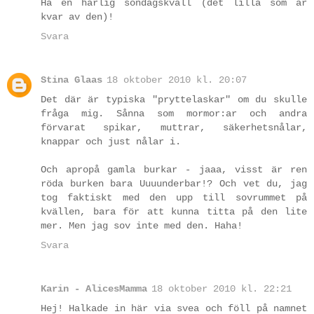
Ha en härlig söndagskväll (det lilla som är
kvar av den)!
Svara
Stina Glaas
18 oktober 2010 kl. 20:07
Det där är typiska "pryttelaskar" om du skulle
fråga mig. Sånna som mormor:ar och andra
förvarat spikar, muttrar, säkerhetsnålar,
knappar och just nålar i.
Och apropå gamla burkar - jaaa, visst är ren
röda burken bara Uuuunderbar!? Och vet du, jag
tog faktiskt med den upp till sovrummet på
kvällen, bara för att kunna titta på den lite
mer. Men jag sov inte med den. Haha!
Svara
Karin - AlicesMamma
18 oktober 2010 kl. 22:21
Hej! Halkade in här via svea och föll på namnet