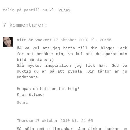
Malin på pastill.nu
kl.
20:41
7 kommentarer:
Vitt är vackert
17 oktober 2010 kl. 20:56
ÅÅ va kul att jag hitta till din blogg! Tack
för att besökte min, va kul att du sparat min
bild nånstans :)
Såå mycket inspiration jag fick här. Gud va
duktig du är på att pyssla. Din tårtor är ju
underbara!
Hoppas du haft en fin helg!
Kram Ellinor
Svara
Therese
17 oktober 2010 kl. 21:05
Så söta små pilleraskar! Jag älskar burkar av