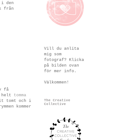
 i den
k från
Vill du anlita
mig som
fotograf? Klicka
på bilden ovan
för mer info.
Välkommen!
v få
n helt
tomma
t tomt och i
The Creative
Collective
rymmen kommer