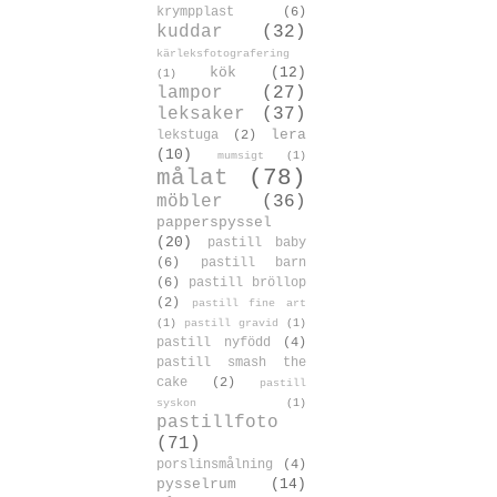
krympplast
(6)
kuddar
(32)
kärleksfotografering
kök
(12)
(1)
lampor
(27)
leksaker
(37)
lera
lekstuga
(2)
(10)
mumsigt
(1)
målat
(78)
möbler
(36)
papperspyssel
(20)
pastill baby
(6)
pastill barn
(6)
pastill bröllop
(2)
pastill fine art
(1)
pastill gravid
(1)
pastill nyfödd
(4)
pastill smash the
cake
(2)
pastill
syskon
(1)
pastillfoto
(71)
porslinsmålning
(4)
pysselrum
(14)