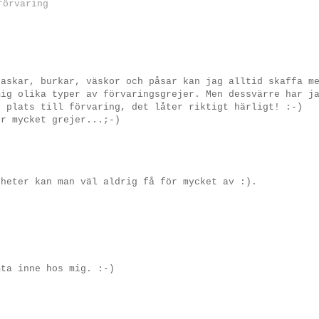
förvaring
 askar, burkar, väskor och påsar kan jag alltid skaffa m
mig olika typer av förvaringsgrejer. Men dessvärre har j
t plats till förvaring, det låter riktigt härligt! :-)
ör mycket grejer...;-)
gheter kan man väl aldrig få för mycket av :).
mta inne hos mig. :-)