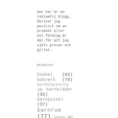
Det här är en
reklamfri blogg.
Skriver jag
positivt om en
produkt eller
ett företag är
det för att jag
själv provat och
gillat.
Etiketter
babbel
(62)
bakverk
(70)
barnfotografering
barnkläder
(4)
(35)
barnpyssel
(37)
barnrum
(77)
betong
(6)