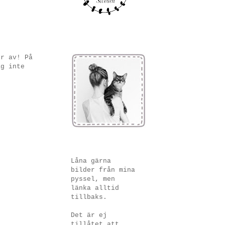
er av! På
ag inte
Låna gärna
bilder från mina
pyssel, men
länka alltid
tillbaks.
Det är ej
tillåtet att