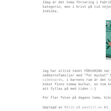
Idag är det tema förvaring i Fabri
kategorin, men i brist på tid nöje
Indiska.
Jag har alltid tänkt FÖRVARING när
småbarnsfamiljer med "för mycket" 
sideboards
, i barnens rum är det t
köket finns tomma burkar, en tom k
att fyllas på med tiden :-)
För fler foton på dagens tema, ki
Upplagd av
Malin på pastill.nu
kl