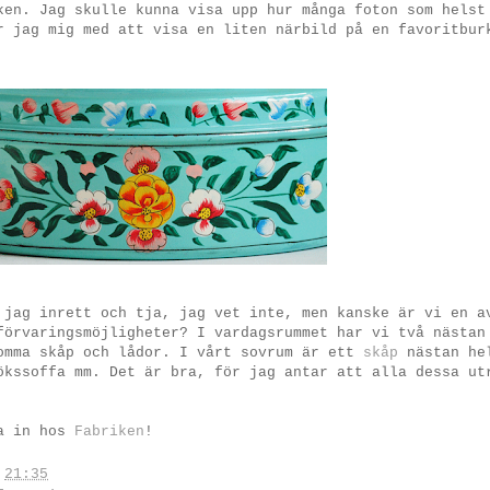
ken. Jag skulle kunna visa upp hur många foton som helst
r jag mig med att visa en liten närbild på en favoritbur
 jag inrett och tja, jag vet inte, men kanske är vi en a
förvaringsmöjligheter? I vardagsrummet har vi två nästa
omma skåp och lådor. I vårt sovrum är ett
skåp
nästan hel
ökssoffa mm. Det är bra, för jag antar att alla dessa ut
ka in hos
Fabriken
!
.
21:35