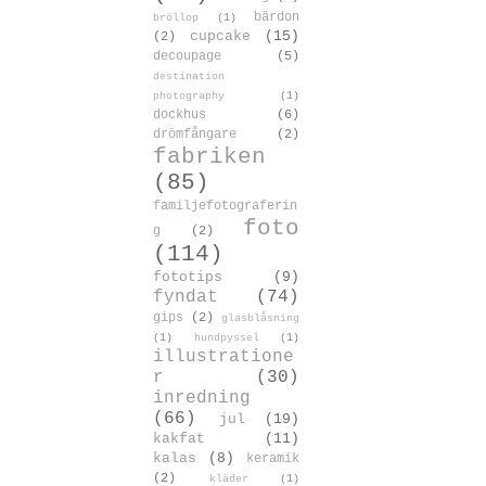
bärdon
bröllop
(1)
cupcake
(15)
(2)
decoupage
(5)
destination
photography
(1)
dockhus
(6)
drömfångare
(2)
fabriken
(85)
familjefotograferin
foto
g
(2)
(114)
fototips
(9)
fyndat
(74)
gips
(2)
glasblåsning
(1)
hundpyssel
(1)
illustratione
r
(30)
inredning
(66)
jul
(19)
kakfat
(11)
kalas
(8)
keramik
(2)
kläder
(1)