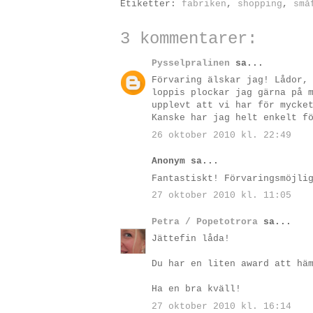
Etiketter:
fabriken
,
shopping
,
små
3 kommentarer:
Pysselpralinen
sa...
Förvaring älskar jag! Lådor,
loppis plockar jag gärna på 
upplevt att vi har för mycke
Kanske har jag helt enkelt f
26 oktober 2010 kl. 22:49
Anonym sa...
Fantastiskt! Förvaringsmöjli
27 oktober 2010 kl. 11:05
Petra / Popetotrora
sa...
Jättefin låda!
Du har en liten award att hä
Ha en bra kväll!
27 oktober 2010 kl. 16:14