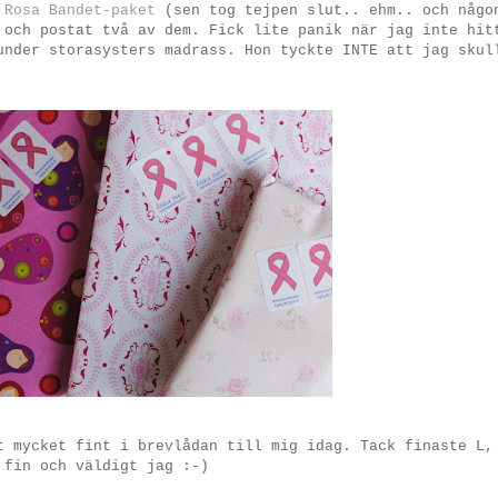
a
Rosa Bandet-paket
(sen tog tejpen slut.. ehm.. och någo
 och postat två av dem. Fick lite panik när jag inte hit
under storasysters madrass. Hon tyckte INTE att jag skul
t mycket fint i brevlådan till mig idag. Tack finaste L,
 fin och väldigt jag :-)