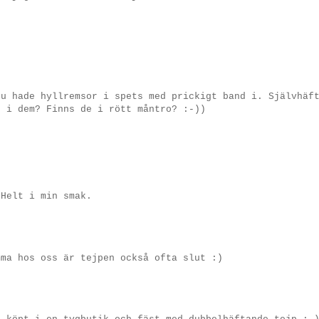
du hade hyllremsor i spets med prickigt band i. Självhäf
g i dem? Finns de i rött måntro? :-))
 Helt i min smak.
mma hos oss är tejpen också ofta slut :)