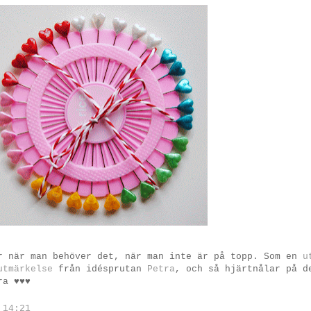
r när man behöver det, när man inte är på topp. Som en
u
utmärkelse
från idésprutan
Petra
, och så hjärtnålar på d
ra ♥♥♥
.
14:21