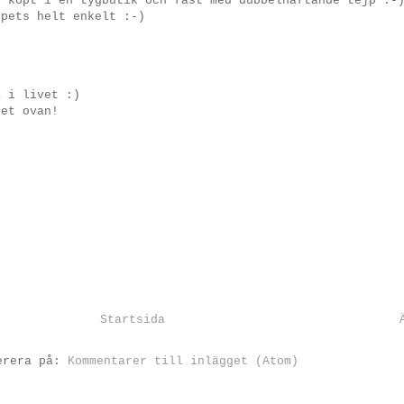
g köpt i en tygbutik och fäst med dubbelhäftande tejp :-
spets helt enkelt :-)
a i livet :)
get ovan!
Startsida
erera på:
Kommentarer till inlägget (Atom)