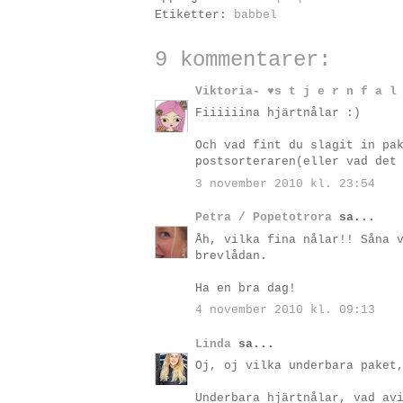
Etiketter:
babbel
9 kommentarer:
Viktoria- ♥s t j e r n f a l
Fiiiiiina hjärtnålar :)
Och vad fint du slagit in pa
postsorteraren(eller vad det
3 november 2010 kl. 23:54
Petra / Popetotrora
sa...
Åh, vilka fina nålar!! Såna 
brevlådan.
Ha en bra dag!
4 november 2010 kl. 09:13
Linda
sa...
Oj, oj vilka underbara paket
Underbara hjärtnålar, vad av