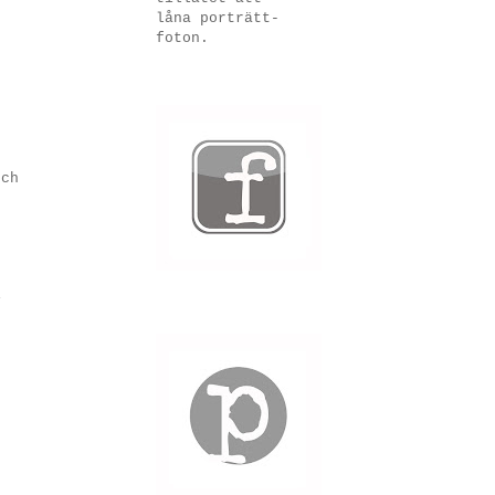
låna porträtt-
foton.
och
i