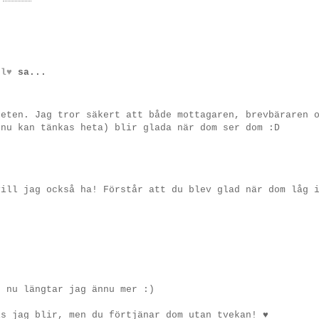
 l♥
sa...
keten. Jag tror säkert att både mottagaren, brevbäraren 
 nu kan tänkas heta) blir glada när dom ser dom :D
vill jag också ha! Förstår att du blev glad när dom låg 
, nu längtar jag ännu mer :)
is jag blir, men du förtjänar dom utan tvekan! ♥