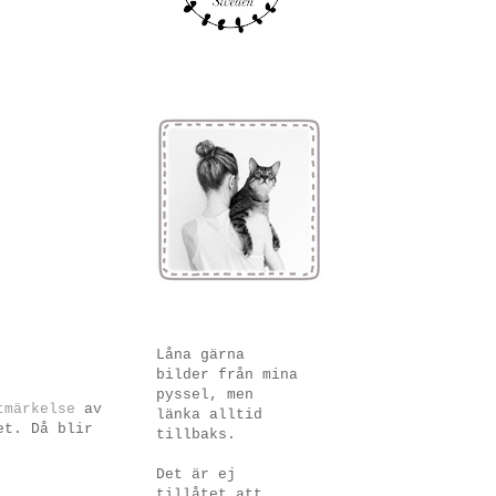
Låna gärna
bilder från mina
pyssel, men
tmärkelse
av
länka alltid
et. Då blir
tillbaks.
Det är ej
tillåtet att