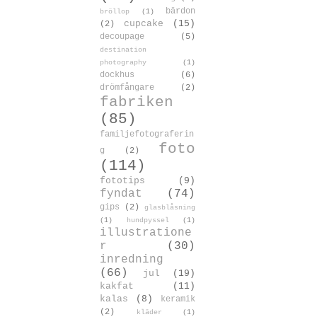
bärdon
bröllop
(1)
cupcake
(15)
(2)
decoupage
(5)
destination
photography
(1)
dockhus
(6)
drömfångare
(2)
fabriken
(85)
familjefotograferin
foto
g
(2)
(114)
fototips
(9)
fyndat
(74)
gips
(2)
glasblåsning
(1)
hundpyssel
(1)
illustratione
r
(30)
inredning
(66)
jul
(19)
kakfat
(11)
kalas
(8)
keramik
(2)
kläder
(1)