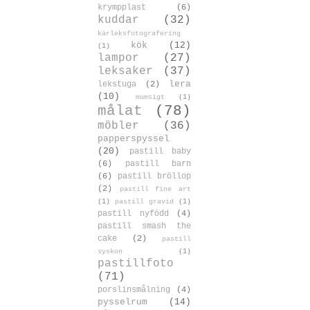
krympplast
(6)
kuddar
(32)
kärleksfotografering
kök
(12)
(1)
lampor
(27)
leksaker
(37)
lera
lekstuga
(2)
(10)
mumsigt
(1)
målat
(78)
möbler
(36)
papperspyssel
(20)
pastill baby
(6)
pastill barn
(6)
pastill bröllop
(2)
pastill fine art
(1)
pastill gravid
(1)
pastill nyfödd
(4)
pastill smash the
cake
(2)
pastill
syskon
(1)
pastillfoto
(71)
porslinsmålning
(4)
pysselrum
(14)