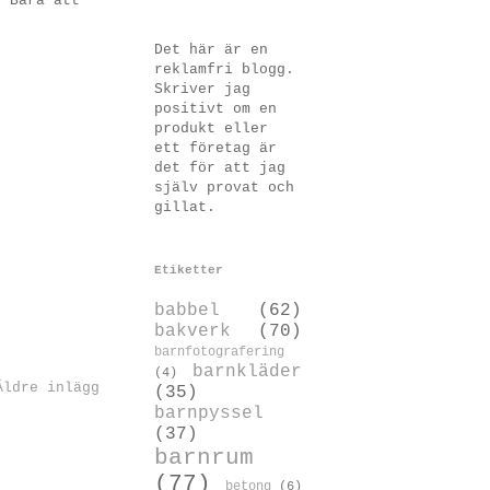
) Bara att
Det här är en
reklamfri blogg.
Skriver jag
positivt om en
produkt eller
ett företag är
det för att jag
själv provat och
gillat.
Etiketter
babbel
(62)
bakverk
(70)
barnfotografering
barnkläder
(4)
Äldre inlägg
(35)
barnpyssel
(37)
barnrum
(77)
betong
(6)