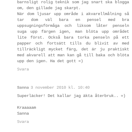
barnsligt rolig teknik som jag snart ska blogga
om, den gillade jag skarpt.
När dom ljusar upp område i akvarellmålning så
tar dom väl bara en pensel med bra
uppsugningsförmåga och liksom låter penseln
suga upp färgen igen, man blöta upp området
lite först. Också bara torka penseln på ett
papper och fortsätt tills du blivit av med
tillräckligt mycket färg, det är ju praktiskt
med akvarell att man kan gå till baka och blöta
upp den igen. Ha det gott =)
Svara
Sanna
3 november 2010 kl. 10:40
Superläcker! Det kallar jag äkta återbruk.. =)
Kraaaaam
Sanna
Svara