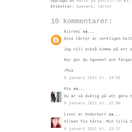
Upplagd av
Malin på pastill.nu
kl
Etiketter:
bakverk
,
tårtor
10 kommentarer:
Kiiromi
sa...
Dina tårtor är verkligen hel
Jag vill också komma på ett 
Hur gör du ögonen? och färga
/Mia
9 januari 2011 kl. 19:55
Mia
sa...
Du är så duktig på att göra 
9 januari 2011 kl. 22:06
Livet är Underbart
sa...
Vilken fin tårta. Min lilla 
9 januari 2011 kl. 22:17