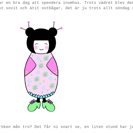
ar en bra dag att spendera inomhus. Trots vädret blev de
st sovit och ätit ostbågar, det är ju trots allt söndag 
röken mån tro? Det får ni snart se, en liten stund har j