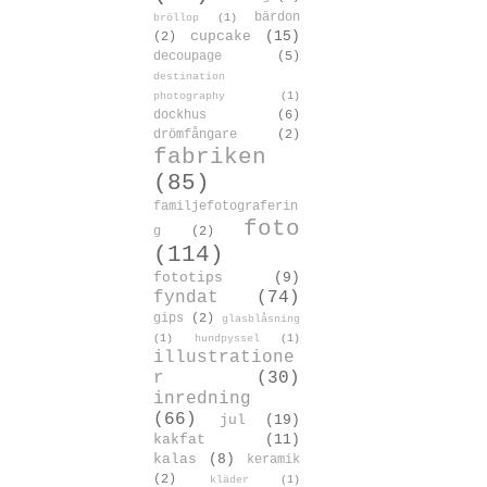
bärdon
bröllop
(1)
cupcake
(15)
(2)
decoupage
(5)
destination
photography
(1)
dockhus
(6)
drömfångare
(2)
fabriken
(85)
familjefotograferin
foto
g
(2)
(114)
fototips
(9)
fyndat
(74)
gips
(2)
glasblåsning
(1)
hundpyssel
(1)
illustratione
r
(30)
inredning
(66)
jul
(19)
kakfat
(11)
kalas
(8)
keramik
(2)
kläder
(1)