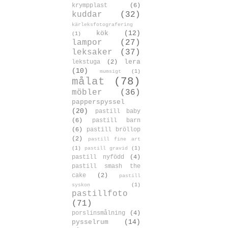
krympplast
(6)
kuddar
(32)
kärleksfotografering
kök
(12)
(1)
lampor
(27)
leksaker
(37)
lera
lekstuga
(2)
(10)
mumsigt
(1)
målat
(78)
möbler
(36)
papperspyssel
(20)
pastill baby
(6)
pastill barn
(6)
pastill bröllop
(2)
pastill fine art
(1)
pastill gravid
(1)
pastill nyfödd
(4)
pastill smash the
cake
(2)
pastill
syskon
(1)
pastillfoto
(71)
porslinsmålning
(4)
pysselrum
(14)