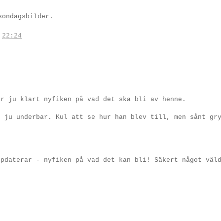
öndagsbilder.
.
22:24
ir ju klart nyfiken på vad det ska bli av henne.
r ju underbar. Kul att se hur han blev till, men sånt gr
ppdaterar - nyfiken på vad det kan bli! Säkert något väl