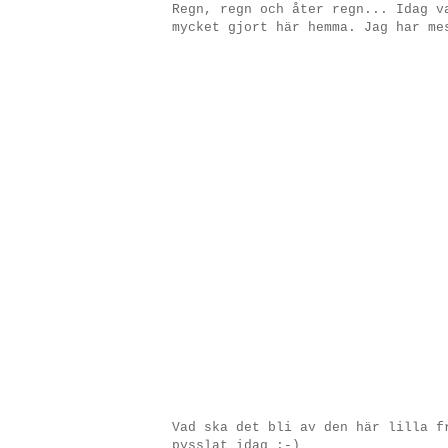
Regn, regn och åter regn... Idag v
mycket gjort här hemma. Jag har me
Vad ska det bli av den här lilla f
pysslat idag :-)