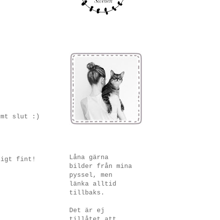
ymt slut :)
Låna gärna
digt fint!
bilder från mina
pyssel, men
länka alltid
tillbaks.
Det är ej
tillåtet att