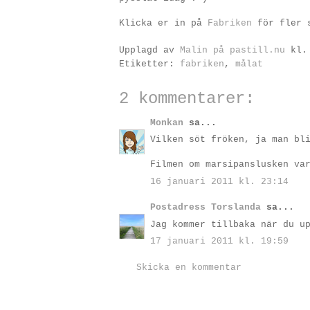
Klicka er in på
Fabriken
för fler s
Upplagd av
Malin på pastill.nu
kl
Etiketter:
fabriken
,
målat
2 kommentarer:
Monkan
sa...
Vilken söt fröken, ja man bl
Filmen om marsipanslusken va
16 januari 2011 kl. 23:14
Postadress Torslanda
sa...
Jag kommer tillbaka när du u
17 januari 2011 kl. 19:59
Skicka en kommentar