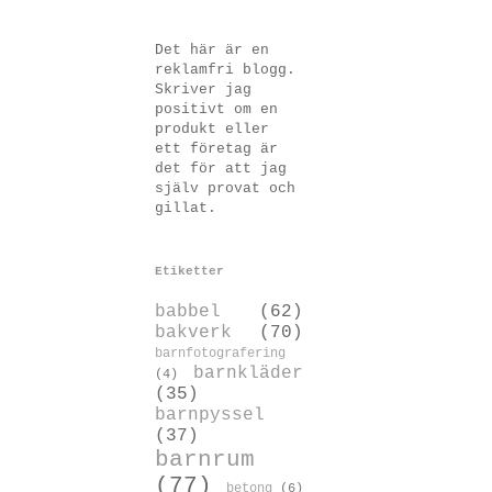
Det här är en
reklamfri blogg.
Skriver jag
positivt om en
produkt eller
ett företag är
det för att jag
själv provat och
gillat.
Etiketter
babbel
(62)
bakverk
(70)
barnfotografering
barnkläder
(4)
(35)
barnpyssel
(37)
barnrum
(77)
betong
(6)