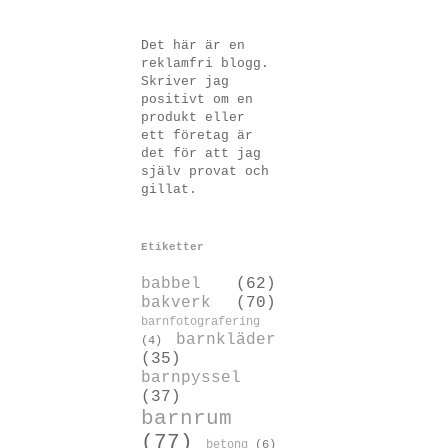
Det här är en
reklamfri blogg.
Skriver jag
positivt om en
produkt eller
ett företag är
det för att jag
själv provat och
gillat.
Etiketter
babbel
(62)
bakverk
(70)
barnfotografering
barnkläder
(4)
(35)
barnpyssel
(37)
barnrum
(77)
betong
(6)