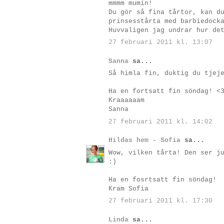
mmmm mumin!
Du gör så fina tårtor, kan d
prinsesstårta med barbiedock
Huvvaligen jag undrar hur de
27 februari 2011 kl. 13:07
Sanna
sa...
Så himla fin, duktig du tjej
Ha en fortsatt fin söndag! <
Kraaaaaam
Sanna
27 februari 2011 kl. 14:02
Hildas hem - Sofia
sa...
Wow, vilken tårta! Den ser j
:)
Ha en fosrtsatt fin söndag!
Kram Sofia
27 februari 2011 kl. 17:30
Linda
sa...