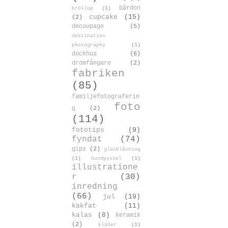
bärdon
bröllop
(1)
cupcake
(15)
(2)
decoupage
(5)
destination
photography
(1)
dockhus
(6)
drömfångare
(2)
fabriken
(85)
familjefotograferin
foto
g
(2)
(114)
fototips
(9)
fyndat
(74)
gips
(2)
glasblåsning
(1)
hundpyssel
(1)
illustratione
r
(30)
inredning
(66)
jul
(19)
kakfat
(11)
kalas
(8)
keramik
(2)
kläder
(1)