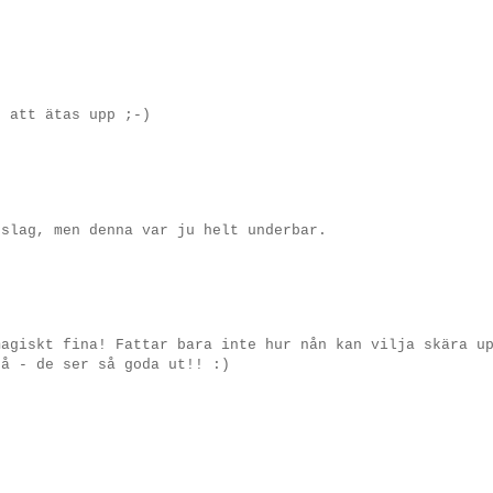
r att ätas upp ;-)
 slag, men denna var ju helt underbar.
magiskt fina! Fattar bara inte hur nån kan vilja skära u
då - de ser så goda ut!! :)