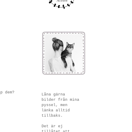
pp dem?
Låna gärna
bilder från mina
pyssel, men
länka alltid
tillbaks.
Det är ej
tillåtet att