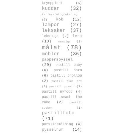
krympplast
(6)
kuddar
(32)
kärleksfotografering
kök
(12)
(1)
lampor
(27)
leksaker
(37)
lera
lekstuga
(2)
(10)
mumsigt
(1)
målat
(78)
möbler
(36)
papperspyssel
(20)
pastill baby
(6)
pastill barn
(6)
pastill bröllop
(2)
pastill fine art
(1)
pastill gravid
(1)
pastill nyfödd
(4)
pastill smash the
cake
(2)
pastill
syskon
(1)
pastillfoto
(71)
porslinsmålning
(4)
pysselrum
(14)