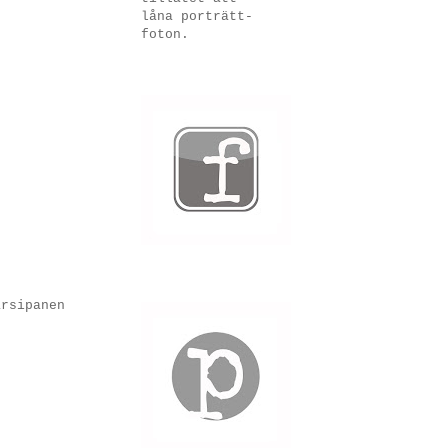
låna porträtt-
foton.
arsipanen