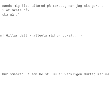
u sända mig lite tålamod på torsdag när jag ska göra en
a i åt Greta då?
t ska gå ;)
en! Gillar ditt knallgula rådjur också.. =)
3
u hur smaskig ut som helst. Du är verkligen duktig med m