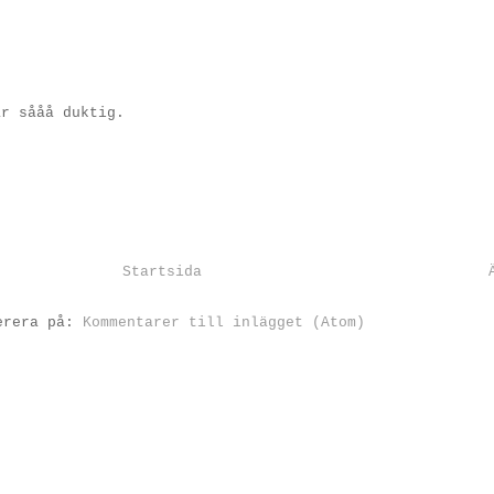
är sååå duktig.
Startsida
erera på:
Kommentarer till inlägget (Atom)