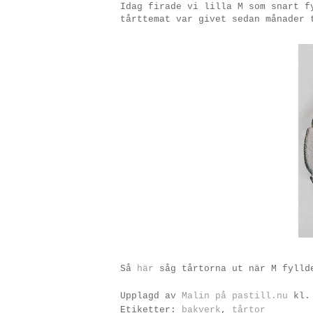
Idag firade vi lilla M som snart f
tårttemat var givet sedan månader 
Så
här
såg tårtorna ut när M fyllde
Upplagd av
Malin på pastill.nu
kl
Etiketter:
bakverk
,
tårtor