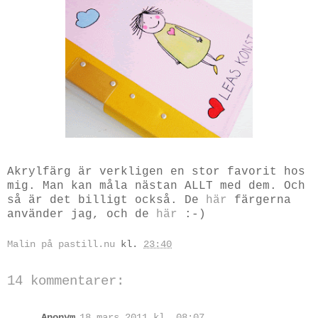
Akrylfärg är verkligen en stor favorit hos
mig. Man kan måla nästan ALLT med dem. Och
så är det billigt också. De
här
färgerna
använder jag, och de
här
:-)
Malin på pastill.nu
kl.
23:40
14 kommentarer:
Anonym
18 mars 2011 kl. 08:07