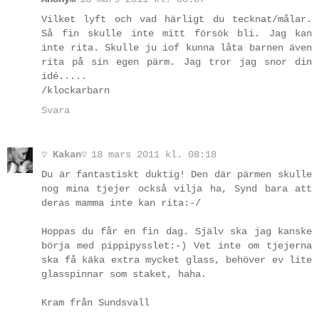
Vilket lyft och vad härligt du tecknat/målar.
Så fin skulle inte mitt försök bli. Jag kan
inte rita. Skulle ju iof kunna låta barnen även
rita på sin egen pärm. Jag tror jag snor din
idé.....
/klockarbarn
Svara
♡ Kakan♡
18 mars 2011 kl. 08:18
Du är fantastiskt duktig! Den där pärmen skulle
nog mina tjejer också vilja ha, Synd bara att
deras mamma inte kan rita:-/
Hoppas du får en fin dag. Själv ska jag kanske
börja med pippipysslet:-) Vet inte om tjejerna
ska få käka extra mycket glass, behöver ev lite
glasspinnar som staket, haha.
Kram från Sundsvall