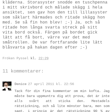
kläderna. Storasyster snodde en tuschpenna
i mitt skrivbord och målade skägg i hela
ansiktet, sen gav hon den till lillasyster
som såklart härmades och ritade skägg hon
med. Se så fin hon blev! ;-) Ja, och så
ritade hon långa svarta streck på sitt
vita bord också. Färgen på bordet gick
lätt att få bort, värre var det med
småtrollen. De var fortfarande lite lätt
blåsvarta på hakan dagen efter ;-)
Fröken Pyssel
kl.
22:29
11 kommentarer:
Denice
27 april 2011 kl. 22:56
Tack för din fina kommentar om min kofta. Jag
måste bara uppmuntra dig att prova, det är inte
alls svårt att sticka den. Mestadels
rätstickning, och så lite mönster bara, men som
sagt, i princip är det rätstickning 90 % av