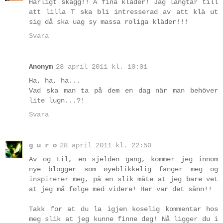
Härligt skägg!! Å fina kläder! Jag längtar till
att lilla T ska bli intresserad av att klä ut
sig då ska uag sy massa roliga kläder!!!
Svara
Anonym
28 april 2011 kl. 10:01
Ha, ha, ha...
Vad ska man ta på dem en dag när man behöver
lite lugn...?!
Svara
g u r o
28 april 2011 kl. 22:50
Av og til, en sjelden gang, kommer jeg innom
nye blogger som øyeblikkelig fanger meg og
inspirerer meg, på en slik måte at jeg bare vet
at jeg må følge med videre! Her var det sånn!!
Takk for at du la igjen koselig kommentar hos
meg slik at jeg kunne finne deg! Nå ligger du i