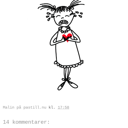
Malin på pastill.nu
kl.
17:58
14 kommentarer: