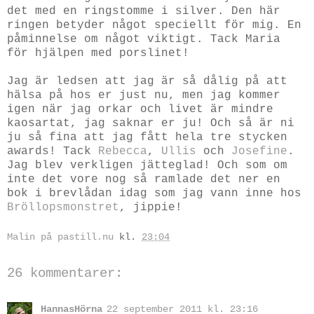
det med en ringstomme i silver. Den här
ringen betyder något speciellt för mig. En
påminnelse om något viktigt. Tack Maria
för hjälpen med porslinet!
Jag är ledsen att jag är så dålig på att
hälsa på hos er just nu, men jag kommer
igen när jag orkar och livet är mindre
kaosartat, jag saknar er ju! Och så är ni
ju så fina att jag fått hela tre stycken
awards! Tack
Rebecca
,
Ullis
och
Josefine
.
Jag blev verkligen jätteglad! Och som om
inte det vore nog så ramlade det ner en
bok i brevlådan idag som jag vann inne hos
Bröllopsmonstret
, jippie!
Malin på pastill.nu
kl.
23:04
26 kommentarer:
HannasHörna
22 september 2011 kl. 23:16