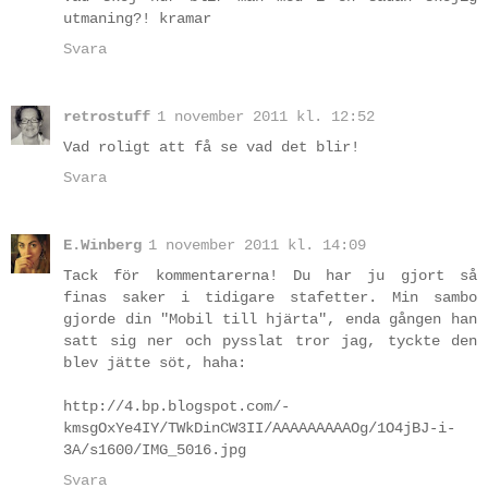
utmaning?! kramar
Svara
retrostuff
1 november 2011 kl. 12:52
Vad roligt att få se vad det blir!
Svara
E.Winberg
1 november 2011 kl. 14:09
Tack för kommentarerna! Du har ju gjort så
finas saker i tidigare stafetter. Min sambo
gjorde din "Mobil till hjärta", enda gången han
satt sig ner och pysslat tror jag, tyckte den
blev jätte söt, haha:
http://4.bp.blogspot.com/-
kmsgOxYe4IY/TWkDinCW3II/AAAAAAAAAOg/1O4jBJ-i-
3A/s1600/IMG_5016.jpg
Svara