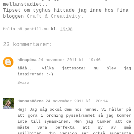
mellanstadiet..
Tipset om tyghus hittade jag inne hos fina
bloggen
Craft & Creativity
.
Malin på pastill.nu
kl.
19:38
23 kommentarer:
hönapöna
24 november 2011 kl. 19:46
åååå... vilka jättesöta! Nu blev jag
inspirerad! :-)
Svara
HannasHörna
24 november 2011 kl. 20:14
Hej! Jag såg också dem hos henne. Vi håller på
att göra i ordning pysselrummet så jag kommer
inte till symaskinen. Men jag tänker att de
måste vara perfekta att sy av små
spillbitar...din version ser också supersöta