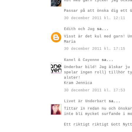
Kul med garn tycker jag ocks
Passar på att önska dig ett 
30 december 2011 kl. 12:11
Edith och Jag
sa...
Visst är det kul med garn! U
Maria
30 december 2011 kl. 17:15
Kanel & Cayenne
sa...
Underbar bild! Jag älskar ju
spelar ingen roll) tillhör t
alster!
Kram Jennica
30 december 2011 kl. 17:53
Livet är Underbart
sa...
Tittar in redan nu och önska
inte bli mycket surfande i m
Ett riktigt riktigt Gott Nyt