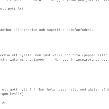
å! :) Fina iphonefodral i inlägget innan och jättefin il
Gott nytt År!
nderbar illustration och superfina telefonfodral.
 också att pyssla, men just virka och rita (papper eller
yvärr inte mina talanger.... Men det är inspirerande att
r ett gott nytt år! (har hela huset fyllt med gäster så 
orgon kväll=)
t År!