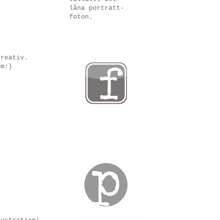
låna porträtt-
foton.
kreativ.
om:)