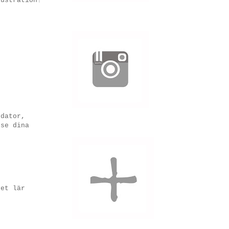
lustration!
 dator,
 se dina
det lär