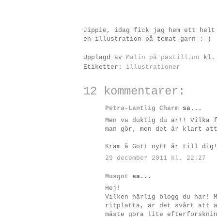
Jippie, idag fick jag hem ett helt
en illustration på temat garn :-)
Upplagd av
Malin på pastill.nu
kl
Etiketter:
illustrationer
12 kommentarer:
Petra-Lantlig Charm
sa...
Men va duktig du är!! Vilka 
man gör, men det är klart at
Kram å Gott nytt år till dig
29 december 2011 kl. 22:27
Musqot
sa...
Hej!
Vilken härlig blogg du har! 
ritplatta, är det svårt att 
måste göra lite efterforskni