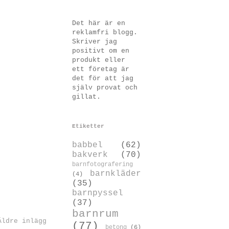
Det här är en
reklamfri blogg.
Skriver jag
positivt om en
produkt eller
ett företag är
det för att jag
själv provat och
gillat.
Etiketter
babbel
(62)
bakverk
(70)
barnfotografering
barnkläder
(4)
(35)
barnpyssel
(37)
barnrum
Äldre inlägg
(77)
betong
(6)