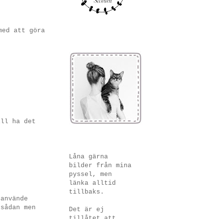
med att göra
ill ha det
Låna gärna
bilder från mina
pyssel, men
länka alltid
tillbaks.
 använde
 sådan men
Det är ej
tillåtet att