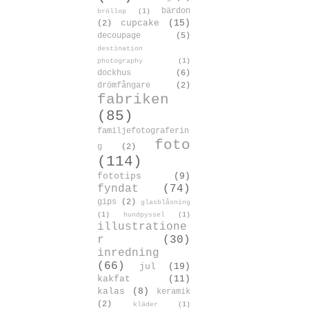
bärdon
bröllop
(1)
cupcake
(15)
(2)
decoupage
(5)
destination
photography
(1)
dockhus
(6)
drömfångare
(2)
fabriken
(85)
familjefotograferin
foto
g
(2)
(114)
fototips
(9)
fyndat
(74)
gips
(2)
glasblåsning
(1)
hundpyssel
(1)
illustratione
r
(30)
inredning
(66)
jul
(19)
kakfat
(11)
kalas
(8)
keramik
(2)
kläder
(1)