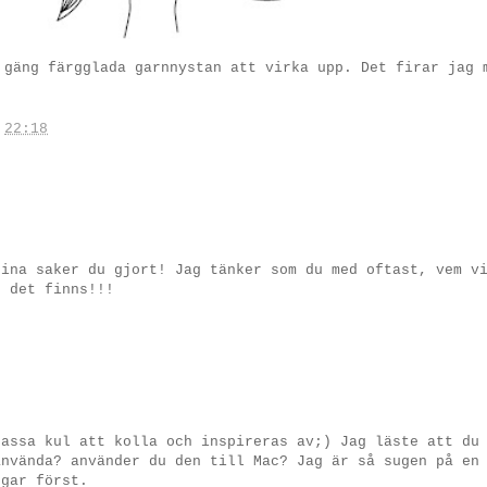
 gäng färgglada garnnystan att virka upp. Det firar jag 
.
22:18
fina saker du gjort! Jag tänker som du med oftast, vem v
t det finns!!!
!
Massa kul att kolla och inspireras av;) Jag läste att du
använda? använder du den till Mac? Jag är så sugen på en
ngar först.