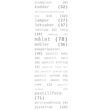
krympplast
(6)
kuddar
(32)
kärleksfotografering
kök
(12)
(1)
lampor
(27)
leksaker
(37)
lera
lekstuga
(2)
(10)
mumsigt
(1)
målat
(78)
möbler
(36)
papperspyssel
(20)
pastill baby
(6)
pastill barn
(6)
pastill bröllop
(2)
pastill fine art
(1)
pastill gravid
(1)
pastill nyfödd
(4)
pastill smash the
cake
(2)
pastill
syskon
(1)
pastillfoto
(71)
porslinsmålning
(4)
pysselrum
(14)