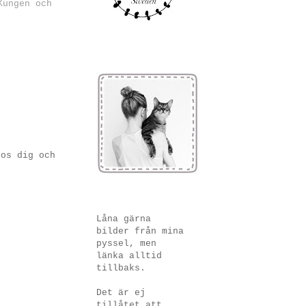
Kungen och
hos dig och
Låna gärna
bilder från mina
pyssel, men
länka alltid
tillbaks.
Det är ej
tillåtet att