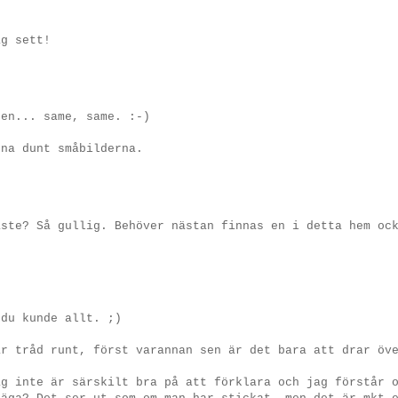
ag sett!
ren... same, same. :-)
rna dunt småbilderna.
aste? Så gullig. Behöver nästan finnas en i detta hem oc
 du kunde allt. ;)
är tråd runt, först varannan sen är det bara att drar öv
ag inte är särskilt bra på att förklara och jag förstår 