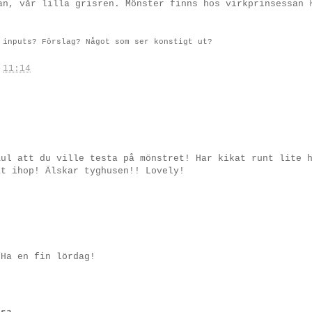
an, vår lilla grisren. Mönster finns hos virkprinsessan
 inputs? Förslag? Något som ser konstigt ut?
.
11:14
Kul att du ville testa på mönstret! Har kikat runt lite 
at ihop! Älskar tyghusen!! Lovely!
 Ha en fin lördag!