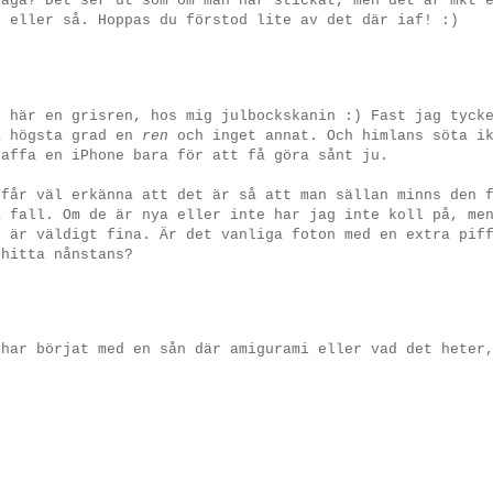
säga? Det ser ut som om man har stickat, men det är mkt 
r eller så. Hoppas du förstod lite av det där iaf! :)
, här en grisren, hos mig julbockskanin :) Fast jag tyck
a högsta grad en
ren
och inget annat. Och himlans söta ik
kaffa en iPhone bara för att få göra sånt ju.
 får väl erkänna att det är så att man sällan minns den 
a fall. Om de är nya eller inte har jag inte koll på, me
n är väldigt fina. Är det vanliga foton med en extra pif
 hitta nånstans?
 har börjat med en sån där amigurami eller vad det heter