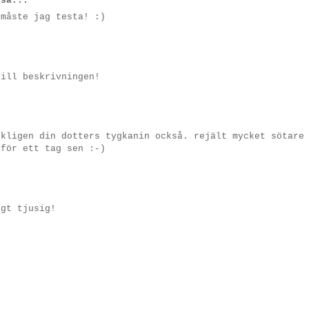
sa...
 måste jag testa! :)
till beskrivningen!
rkligen din dotters tygkanin också. rejält mycket sötare
 för ett tag sen :-)
igt tjusig!