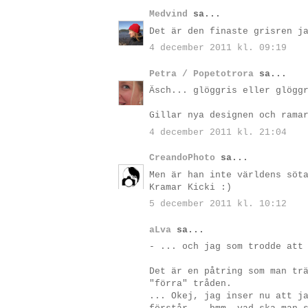
Medvind
sa...
Det är den finaste grisren j
4 december 2011 kl. 09:19
Petra / Popetotrora
sa...
Äsch... glöggris eller glögg
Gillar nya designen och rama
4 december 2011 kl. 21:04
CreandoPhoto
sa...
Men är han inte världens söt
Kramar Kicki :)
5 december 2011 kl. 10:12
aLva
sa...
- ... och jag som trodde att
Det är en påtring som man tr
"förra" tråden.
... Okej, jag inser nu att j