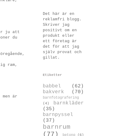
enklare,
Det här är en
reklamfri blogg.
Skriver jag
positivt om en
er ju att
produkt eller
oner du
ett företag är
det för att jag
själv provat och
föregående,
gillat.
n
fig ram,
Etiketter
babbel
(62)
bakverk
(70)
, men är
barnfotografering
barnkläder
(4)
(35)
barnpyssel
(37)
barnrum
(77)
betong
(6)