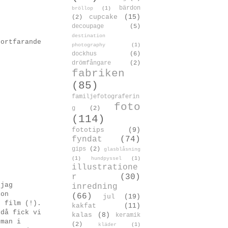
bärdon
bröllop
(1)
cupcake
(15)
(2)
decoupage
(5)
destination
fortfarande
photography
(1)
dockhus
(6)
drömfångare
(2)
fabriken
(85)
)
familjefotograferin
foto
g
(2)
(114)
fototips
(9)
fyndat
(74)
gips
(2)
glasblåsning
(1)
hundpyssel
(1)
illustratione
r
(30)
 jag
inredning
ion
(66)
jul
(19)
n film (!).
kakfat
(11)
 då fick vi
kalas
(8)
keramik
 man i
(2)
kläder
(1)