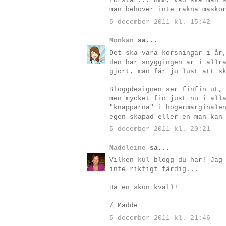
förstår... hmm, vad ska man 
man behöver inte räkna masko
5 december 2011 kl. 15:42
Monkan
sa...
Det ska vara korsningar i år
den här snyggingen är i allr
gjort, man får ju lust att s
Bloggdesignen ser finfin ut,
men mycket fin just nu i all
"knapparna" i högermarginale
egen skapad eller en man kan
5 december 2011 kl. 20:21
Madeleine
sa...
Vilken kul blogg du har! Jag
inte riktigt färdig...
Ha en skön kväll!
/ Madde
5 december 2011 kl. 21:46