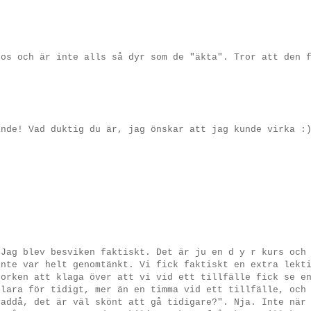
los och är inte alls så dyr som de "äkta". Tror att den 
ande! Vad duktig du är, jag önskar att jag kunde virka :
 Jag blev besviken faktiskt. Det är ju en d y r kurs och
inte var helt genomtänkt. Vi fick faktiskt en extra lekt
 orken att klaga över att vi vid ett tillfälle fick se e
klara för tidigt, mer än en timma vid ett tillfälle, och
vaddå, det är väl skönt att gå tidigare?". Nja. Inte när