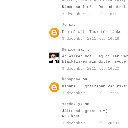
Helena, Craft and Creativity
Nämen så fin!!! Det mönstret
3 december 2011 kl. 16:11
Jo
sa...
Men så söt! Tack för länken 
3 december 2011 kl. 16:16
Denice
sa...
Åh vilken söt. Jag gillar ve
bläckfisken min dotter sydde
3 december 2011 kl. 16:20
hönapöna
sa...
hahaha... grisrenen var rikt
3 december 2011 kl. 17:15
Vardaxlyx
sa...
Jätte söt grisren =)
Kramkram
3 december 2011 kl. 20:08