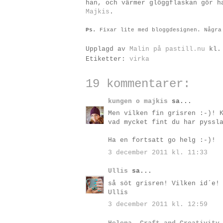
han, och värmer glöggflaskan gör h
Majkis
.
Ps.
Fixar lite med bloggdesignen. Några
Upplagd av
Malin på pastill.nu
kl
Etiketter:
virka
19 kommentarer:
kungen o majkis
sa...
Men vilken fin grisren :-)! 
vad mycket fint du har pyssl
Ha en fortsatt go helg :-)!
3 december 2011 kl. 11:33
Ullis
sa...
så söt grisren! Vilken id´e!
Ullis
3 december 2011 kl. 12:59