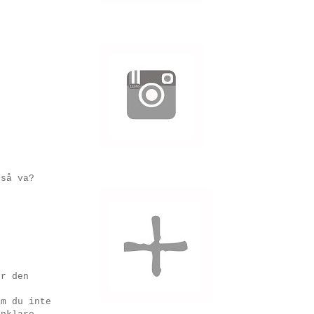
kså va?
er den
om du inte