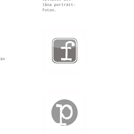
låna porträtt-
foton.
 än