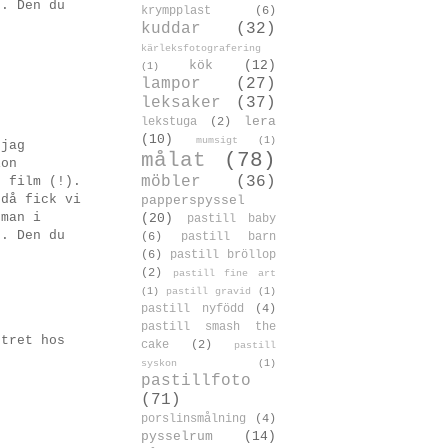
s. Den du
krympplast
(6)
kuddar
(32)
kärleksfotografering
kök
(12)
(1)
lampor
(27)
leksaker
(37)
lera
lekstuga
(2)
(10)
mumsigt
(1)
 jag
målat
(78)
ion
möbler
(36)
n film (!).
 då fick vi
papperspyssel
 man i
(20)
pastill baby
s. Den du
(6)
pastill barn
(6)
pastill bröllop
(2)
pastill fine art
(1)
pastill gravid
(1)
pastill nyfödd
(4)
pastill smash the
stret hos
cake
(2)
pastill
syskon
(1)
pastillfoto
(71)
porslinsmålning
(4)
pysselrum
(14)