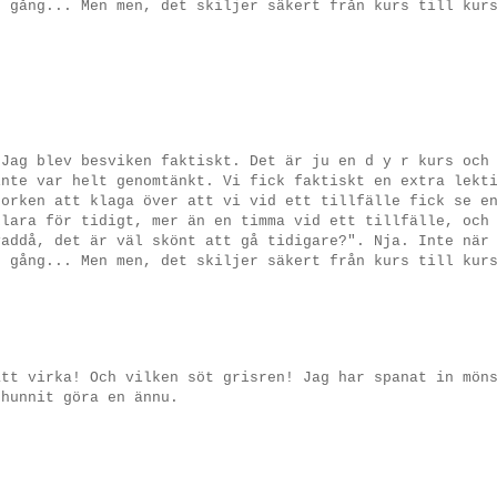
r gång... Men men, det skiljer säkert från kurs till kur
 Jag blev besviken faktiskt. Det är ju en d y r kurs och
inte var helt genomtänkt. Vi fick faktiskt en extra lekt
 orken att klaga över att vi vid ett tillfälle fick se e
klara för tidigt, mer än en timma vid ett tillfälle, och
vaddå, det är väl skönt att gå tidigare?". Nja. Inte när
r gång... Men men, det skiljer säkert från kurs till kur
att virka! Och vilken söt grisren! Jag har spanat in mön
 hunnit göra en ännu.