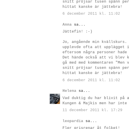
snitt pröjsar tusen spänn pe
hittat kanske är jättebra!
6 december 2011 kl. 11:02
Anna
sa...
Jättefin! :-)
Jo, angående min kvällskurs.
upplevde ofta att upplägget 
eftersom några personer hade
Det hände också att vi blev 
gå med med kommentaren "Men 
snitt pröjsar tusen spänn pe
hittat kanske är jättebra!
6 december 2011 kl. 11:02
Helena
sa...
Vad duktig du har blivit på 
Kungen & Majkis men har inte
11 december 2011 kl. 17:29
leopardia
sa...
Fler grisrenar åt folket!