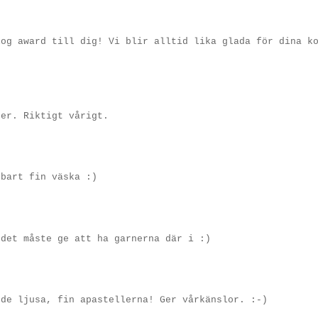
log award till dig! Vi blir alltid lika glada för dina k
ger. Riktigt vårigt.
rbart fin väska :)
 det måste ge att ha garnerna där i :)
 de ljusa, fin apastellerna! Ger vårkänslor. :-)