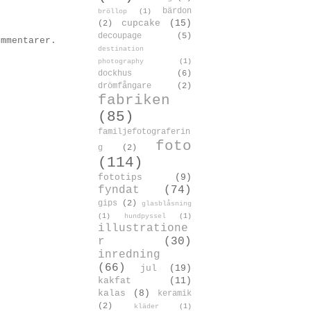
bärdon
bröllop
(1)
cupcake
(15)
(2)
decoupage
(5)
ommentarer.
destination
photography
(1)
dockhus
(6)
drömfångare
(2)
fabriken
(85)
familjefotograferin
foto
g
(2)
(114)
fototips
(9)
fyndat
(74)
gips
(2)
glasblåsning
(1)
hundpyssel
(1)
illustratione
r
(30)
inredning
(66)
jul
(19)
kakfat
(11)
kalas
(8)
keramik
(2)
kläder
(1)