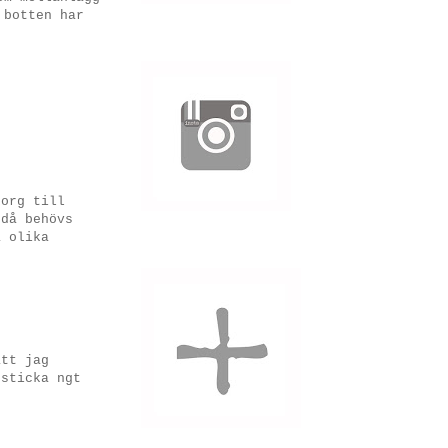
 botten har
korg till
 då behövs
a olika
att jag
 sticka ngt