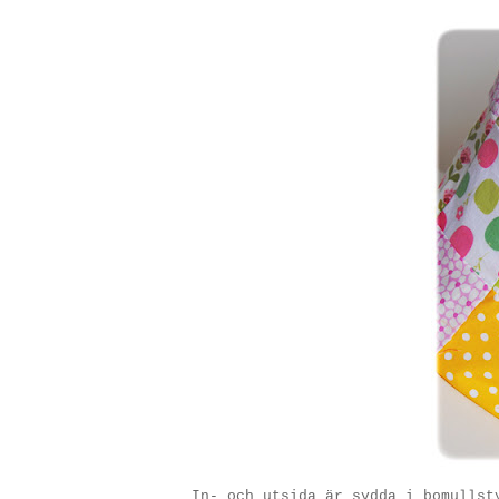
In- och utsida är sydda i bomullst