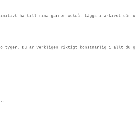
finitivt ha till mina garner också. Läggs i arkivet där 
 o tyger. Du är verkligen riktigt konstnärlig i allt du 
n..