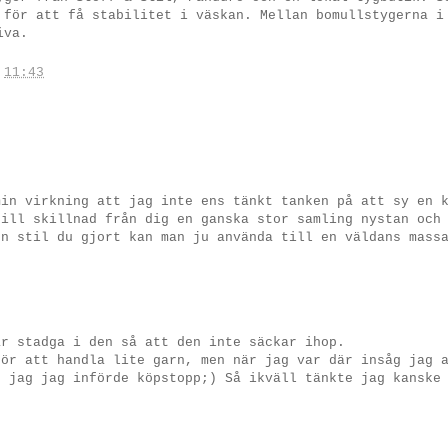
 för att få stabilitet i väskan. Mellan bomullstygerna i
iva.
.
11:43
min virkning att jag inte ens tänkt tanken på att sy en 
till skillnad från dig en ganska stor samling nystan och
en stil du gjort kan man ju använda till en väldans mass
är stadga i den så att den inte säckar ihop.
för att handla lite garn, men när jag var där insåg jag 
t jag jag införde köpstopp;) Så ikväll tänkte jag kanske