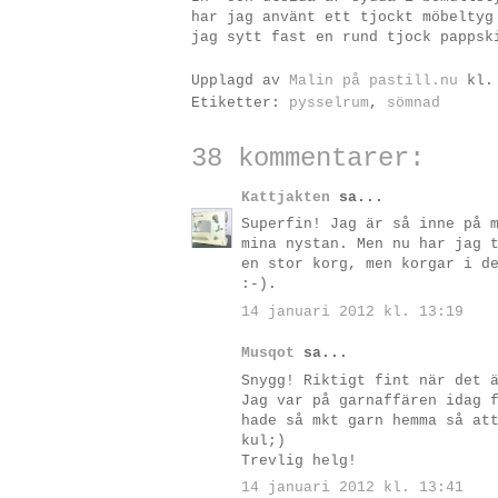
har jag använt ett tjockt möbeltyg
jag sytt fast en rund tjock pappsk
Upplagd av
Malin på pastill.nu
kl
Etiketter:
pysselrum
,
sömnad
38 kommentarer:
Kattjakten
sa...
Superfin! Jag är så inne på 
mina nystan. Men nu har jag 
en stor korg, men korgar i d
:-).
14 januari 2012 kl. 13:19
Musqot
sa...
Snygg! Riktigt fint när det 
Jag var på garnaffären idag 
hade så mkt garn hemma så at
kul;)
Trevlig helg!
14 januari 2012 kl. 13:41