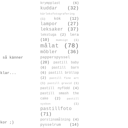
krympplast
(6)
kuddar
(32)
kärleksfotografering
kök
(12)
(1)
lampor
(27)
leksaker
(37)
lera
lekstuga
(2)
(10)
mumsigt
(1)
målat
(78)
möbler
(36)
papperspyssel
, så känner
(20)
pastill baby
(6)
pastill barn
(6)
pastill bröllop
 klar...
(2)
pastill fine art
(1)
pastill gravid
(1)
pastill nyfödd
(4)
pastill smash the
cake
(2)
pastill
syskon
(1)
pastillfoto
(71)
porslinsmålning
(4)
skor ;)
pysselrum
(14)