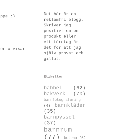
Det här är en
uppe :)
reklamfri blogg.
Skriver jag
positivt om en
produkt eller
ett företag är
det för att jag
gör o visar
själv provat och
gillat.
Etiketter
babbel
(62)
bakverk
(70)
barnfotografering
barnkläder
(4)
(35)
barnpyssel
(37)
barnrum
(77)
betong
(6)