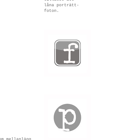
låna porträtt-
foton.
om mellanlägg