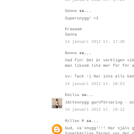
Sanna
sa...
Supersnygg! <3
Kraaaam
Sanna
14 januari 2012 kl. 17:30
Nanna
sa...
Vad fin! Det är verkligen vi
man liksom lite mer för för 
sv: Tack :) Har inte alls kä
14 januari 2012 kl. 18:53
Emilia
sa...
Jättesnygg garnförvaring - o
14 januari 2012 kl. 19:12
Millan M
sa...
Gud, va´snygg!!!! Har själv 
Superhärliga färger var det 