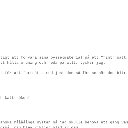
ktigt att förvara sina pysselmaterial på ett "fint" sätt
att hålla ordning och reda på allt, tycker jag.
nt för att fortsätta med just den så får se när den blir
ch kattfröken!
ganska mååååånga nystan så jag skulle behöva ett gäng vä
också, man blev riktigt glad av dem.