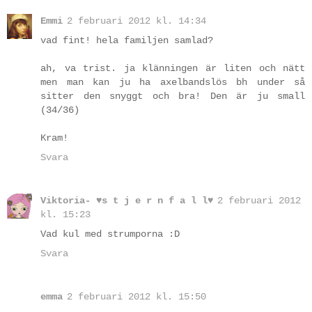
Emmi
2 februari 2012 kl. 14:34
vad fint! hela familjen samlad?
ah, va trist. ja klänningen är liten och nätt
men man kan ju ha axelbandslös bh under så
sitter den snyggt och bra! Den är ju small
(34/36)
Kram!
Svara
Viktoria- ♥s t j e r n f a l l♥
2 februari 2012
kl. 15:23
Vad kul med strumporna :D
Svara
emma
2 februari 2012 kl. 15:50