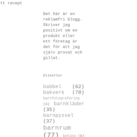
itt recept
Det här är en
reklamfri blogg.
Skriver jag
positivt om en
produkt eller
ett företag är
det för att jag
själv provat och
gillat.
Etiketter
babbel
(62)
bakverk
(70)
barnfotografering
barnkläder
(4)
(35)
barnpyssel
(37)
barnrum
(77)
betong
(6)