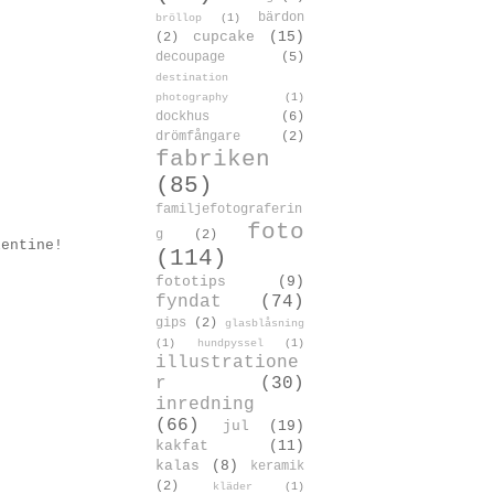
bärdon
bröllop
(1)
cupcake
(15)
(2)
decoupage
(5)
destination
photography
(1)
dockhus
(6)
drömfångare
(2)
fabriken
(85)
familjefotograferin
foto
g
(2)
lentine!
(114)
fototips
(9)
fyndat
(74)
gips
(2)
glasblåsning
(1)
hundpyssel
(1)
illustratione
r
(30)
inredning
(66)
jul
(19)
kakfat
(11)
kalas
(8)
keramik
(2)
kläder
(1)