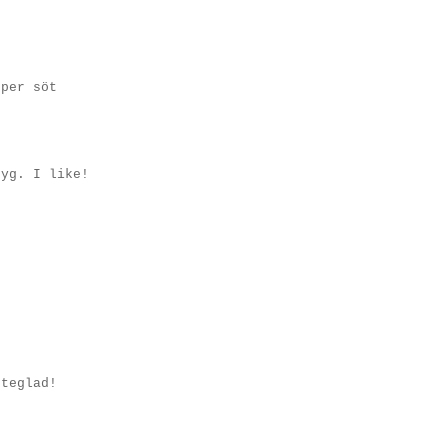
uper söt
tyg. I like!
tteglad!