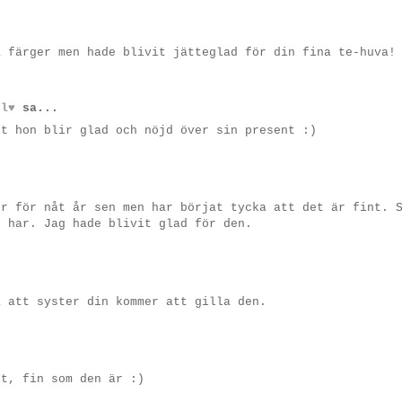
a färger men hade blivit jätteglad för din fina te-huva!
 l♥
sa...
tt hon blir glad och nöjd över sin present :)
er för nåt år sen men har börjat tycka att det är fint. 
t har. Jag hade blivit glad för den.
å att syster din kommer att gilla den.
lt, fin som den är :)