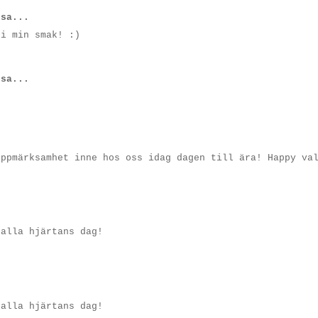
sa...
 i min smak! :)
sa...
uppmärksamhet inne hos oss idag dagen till ära! Happy va
 alla hjärtans dag!
 alla hjärtans dag!