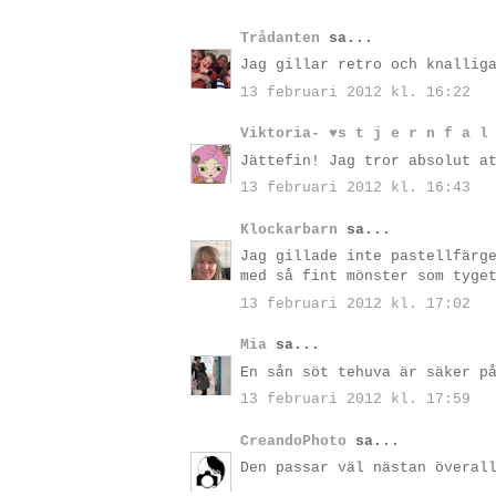
Trådanten
sa...
Jag gillar retro och knallig
13 februari 2012 kl. 16:22
Viktoria- ♥s t j e r n f a l
Jättefin! Jag tror absolut a
13 februari 2012 kl. 16:43
Klockarbarn
sa...
Jag gillade inte pastellfärg
med så fint mönster som tyge
13 februari 2012 kl. 17:02
Mia
sa...
En sån söt tehuva är säker p
13 februari 2012 kl. 17:59
CreandoPhoto
sa...
Den passar väl nästan överal