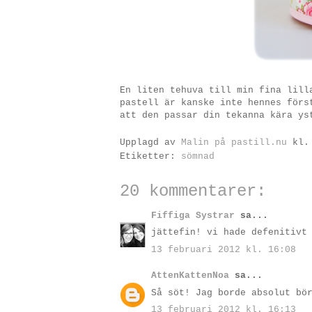
En liten tehuva till min fina lill
pastell är kanske inte hennes förs
att den passar din tekanna kära ys
Upplagd av
Malin på pastill.nu
kl
Etiketter:
sömnad
20 kommentarer:
Fiffiga Systrar
sa...
jättefin! vi hade defenitivt
13 februari 2012 kl. 16:08
AttenKattenNoa
sa...
Så söt! Jag borde absolut bö
13 februari 2012 kl. 16:13