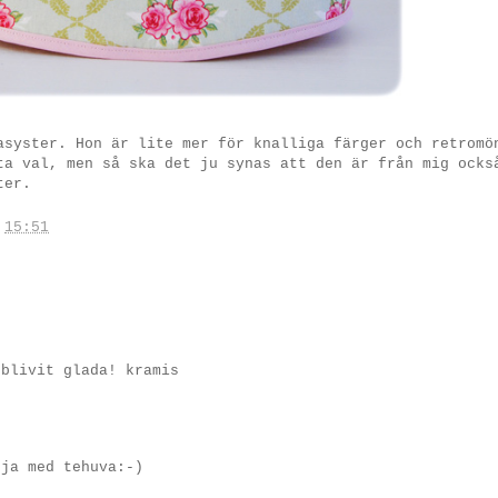
asyster. Hon är lite mer för knalliga färger och retromö
ta val, men så ska det ju synas att den är från mig ocks
ter.
.
15:51
 blivit glada! kramis
rja med tehuva:-)