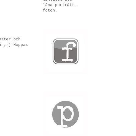
låna porträtt-
foton.
nster och
å ;-) Hoppas