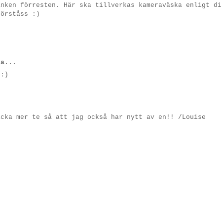
ånken förresten. Här ska tillverkas kameraväska enligt d
förståss :)
a...
 :)
icka mer te så att jag också har nytt av en!! /Louise
!