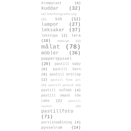
krympplast
(6)
kuddar
(32)
kärleksfotografering
kök
(12)
(1)
lampor
(27)
leksaker
(37)
lera
lekstuga
(2)
(10)
mumsigt
(1)
målat
(78)
möbler
(36)
papperspyssel
(20)
pastill baby
(6)
pastill barn
(6)
pastill bröllop
(2)
pastill fine art
(1)
pastill gravid
(1)
pastill nyfödd
(4)
pastill smash the
cake
(2)
pastill
syskon
(1)
pastillfoto
(71)
porslinsmålning
(4)
pysselrum
(14)