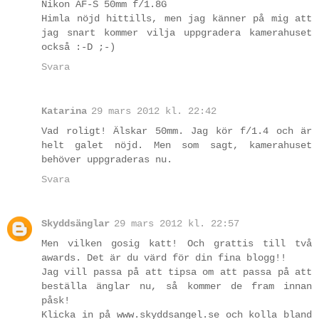
Nikon AF-S 50mm f/1.8G
Himla nöjd hittills, men jag känner på mig att
jag snart kommer vilja uppgradera kamerahuset
också :-D ;-)
Svara
Katarina
29 mars 2012 kl. 22:42
Vad roligt! Älskar 50mm. Jag kör f/1.4 och är
helt galet nöjd. Men som sagt, kamerahuset
behöver uppgraderas nu.
Svara
Skyddsänglar
29 mars 2012 kl. 22:57
Men vilken gosig katt! Och grattis till två
awards. Det är du värd för din fina blogg!!
Jag vill passa på att tipsa om att passa på att
beställa änglar nu, så kommer de fram innan
påsk!
Klicka in på www.skyddsangel.se och kolla bland