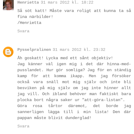
Henrietta
31 mars 2012 kl. 18:22
Så söt katt! Måste vara roligt att kunna ta så
fina närbilder!
/Henrietta
Svara
Pysselpralinen
31 mars 2012 kl. 23:32
Åh goskatt! Lycka med ett sånt objektiv!
Jag känner väl igen mig i det där hinna-med-
pusslandet. Hur gör somliga? Jag för en ständig
kamp för att komma ikapp. Men jag försöker
också vara snäll mot mig själv och inte bli
besviken på mig själv om jag inte hinner allt
jag vill. Och ibland behöver man faktiskt bara
plocka bort några saker ur "att-göra-listan".
Göra rosa tårtor däremot, det borde jag
sannerligen lägga till i min lista! Den där
pappan måste blivit dunderglad!
Svara