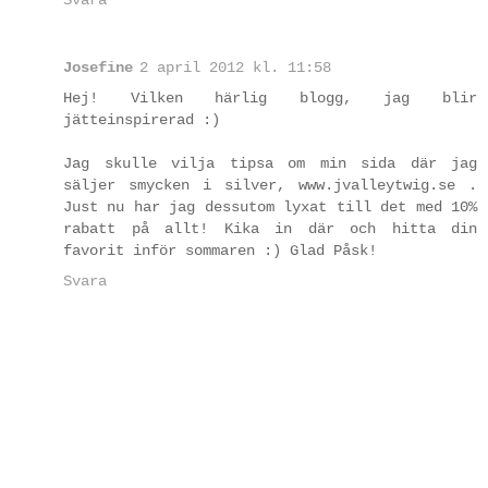
Josefine
2 april 2012 kl. 11:58
Hej! Vilken härlig blogg, jag blir
jätteinspirerad :)
Jag skulle vilja tipsa om min sida där jag
säljer smycken i silver, www.jvalleytwig.se .
Just nu har jag dessutom lyxat till det med 10%
rabatt på allt! Kika in där och hitta din
favorit inför sommaren :) Glad Påsk!
Svara