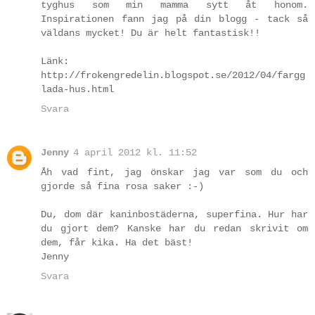
tyghus som min mamma sytt åt honom.
Inspirationen fann jag på din blogg - tack så
väldans mycket! Du är helt fantastisk!!
Länk:
http://frokengredelin.blogspot.se/2012/04/fargg
lada-hus.html
Svara
Jenny
4 april 2012 kl. 11:52
Åh vad fint, jag önskar jag var som du och
gjorde så fina rosa saker :-)
Du, dom där kaninbostäderna, superfina. Hur har
du gjort dem? Kanske har du redan skrivit om
dem, får kika. Ha det bäst!
Jenny
Svara