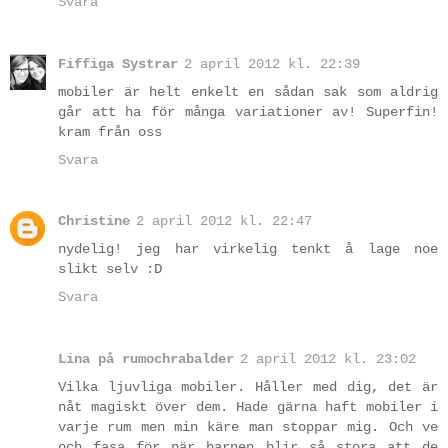
Svara
Fiffiga Systrar
2 april 2012 kl. 22:39
mobiler är helt enkelt en sådan sak som aldrig
går att ha för många variationer av! Superfin!
kram från oss
Svara
Christine
2 april 2012 kl. 22:47
nydelig! jeg har virkelig tenkt å lage noe
slikt selv :D
Svara
Lina på rumochrabalder
2 april 2012 kl. 23:02
Vilka ljuvliga mobiler. Håller med dig, det är
nåt magiskt över dem. Hade gärna haft mobiler i
varje rum men min käre man stoppar mig. Och ve
och fasa för när barnen blir så stora att de