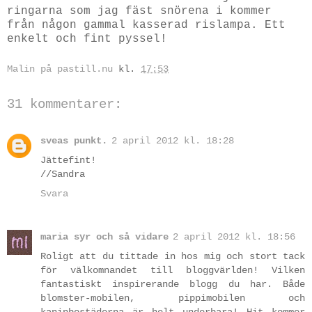
ringarna som jag fäst snörena i kommer
från någon gammal kasserad rislampa. Ett
enkelt och fint pyssel!
Malin på pastill.nu
kl.
17:53
31 kommentarer:
sveas punkt.
2 april 2012 kl. 18:28
Jättefint!
//Sandra
Svara
maria syr och så vidare
2 april 2012 kl. 18:56
Roligt att du tittade in hos mig och stort tack
för välkomnandet till bloggvärlden! Vilken
fantastiskt inspirerande blogg du har. Både
blomster-mobilen, pippimobilen och
kaninbostäderna är helt underbara! Hit kommer