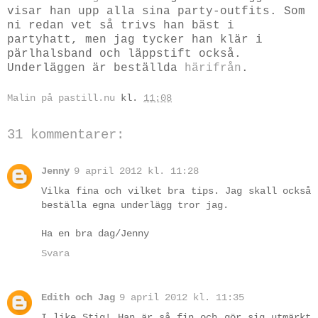
visar han upp alla sina party-outfits. Som
ni redan vet så trivs han bäst i
partyhatt, men jag tycker han klär i
pärlhalsband och läppstift också.
Underläggen är beställda
härifrån
.
Malin på pastill.nu
kl.
11:08
31 kommentarer:
Jenny
9 april 2012 kl. 11:28
Vilka fina och vilket bra tips. Jag skall också
beställa egna underlägg tror jag.
Ha en bra dag/Jenny
Svara
Edith och Jag
9 april 2012 kl. 11:35
I like Stig! Han är så fin och gör sig utmärkt