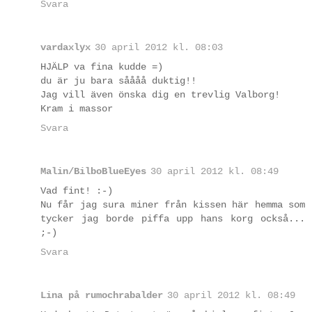
Svara
vardaxlyx
30 april 2012 kl. 08:03
HJÄLP va fina kudde =)
du är ju bara såååå duktig!!
Jag vill även önska dig en trevlig Valborg!
Kram i massor
Svara
Malin/BilboBlueEyes
30 april 2012 kl. 08:49
Vad fint! :-)
Nu får jag sura miner från kissen här hemma som
tycker jag borde piffa upp hans korg också...
;-)
Svara
Lina på rumochrabalder
30 april 2012 kl. 08:49