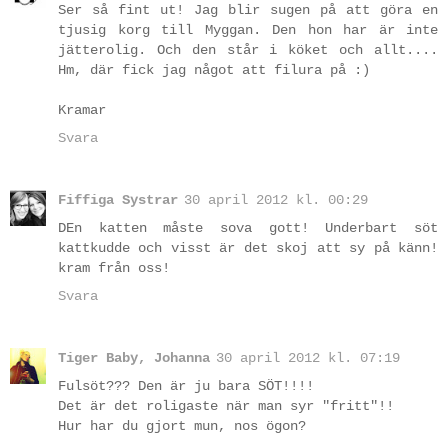
Ser så fint ut! Jag blir sugen på att göra en
tjusig korg till Myggan. Den hon har är inte
jätterolig. Och den står i köket och allt....
Hm, där fick jag något att filura på :)
Kramar
Svara
Fiffiga Systrar
30 april 2012 kl. 00:29
DEn katten måste sova gott! Underbart söt
kattkudde och visst är det skoj att sy på känn!
kram från oss!
Svara
Tiger Baby, Johanna
30 april 2012 kl. 07:19
Fulsöt??? Den är ju bara SÖT!!!!
Det är det roligaste när man syr "fritt"!!
Hur har du gjort mun, nos ögon?