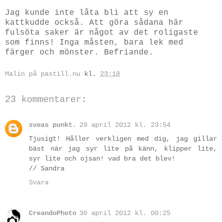
Jag kunde inte låta bli att sy en
kattkudde också. Att göra sådana här
fulsöta saker är något av det roligaste
som finns! Inga måsten, bara lek med
färger och mönster. Befriande.
Malin på pastill.nu
kl.
23:18
23 kommentarer:
sveas punkt.
29 april 2012 kl. 23:54
Tjusigt! Håller verkligen med dig, jag gillar
bäst när jag syr lite på känn, klipper lite,
syr lite och ojsan! vad bra det blev!
// Sandra
Svara
CreandoPhoto
30 april 2012 kl. 00:25