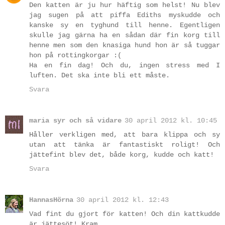
Den katten är ju hur häftig som helst! Nu blev
jag sugen på att piffa Ediths myskudde och
kanske sy en tyghund till henne. Egentligen
skulle jag gärna ha en sådan där fin korg till
henne men som den knasiga hund hon är så tuggar
hon på rottingkorgar :(
Ha en fin dag! Och du, ingen stress med I
luften. Det ska inte bli ett måste.
Svara
maria syr och så vidare
30 april 2012 kl. 10:45
Håller verkligen med, att bara klippa och sy
utan att tänka är fantastiskt roligt! Och
jättefint blev det, både korg, kudde och katt!
Svara
HannasHörna
30 april 2012 kl. 12:43
Vad fint du gjort för katten! Och din kattkudde
är jättesöt! Kram