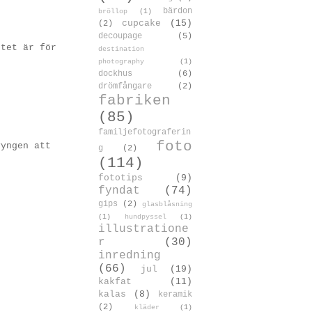
bärdon
bröllop
(1)
cupcake
(15)
(2)
decoupage
(5)
rtet är för
destination
photography
(1)
dockhus
(6)
drömfångare
(2)
fabriken
(85)
familjefotograferin
foto
vyngen att
g
(2)
(114)
fototips
(9)
fyndat
(74)
gips
(2)
glasblåsning
(1)
hundpyssel
(1)
illustratione
r
(30)
inredning
(66)
jul
(19)
kakfat
(11)
kalas
(8)
keramik
(2)
kläder
(1)