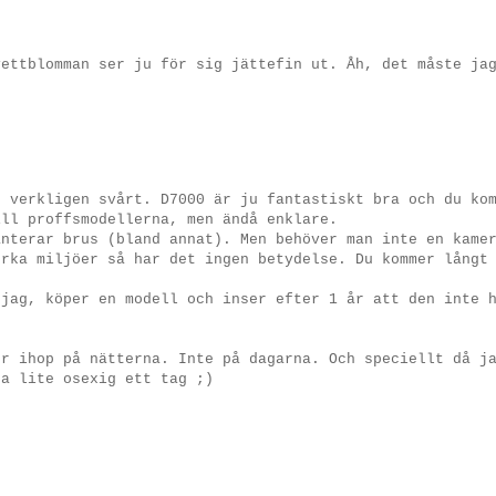
vettblomman ser ju för sig jättefin ut. Åh, det måste ja
r verkligen svårt. D7000 är ju fantastiskt bra och du ko
ill proffsmodellerna, men ändå enklare.
anterar brus (bland annat). Men behöver man inte en kame
örka miljöer så har det ingen betydelse. Du kommer långt
 jag, köper en modell och inser efter 1 år att den inte 
er ihop på nätterna. Inte på dagarna. Och speciellt då j
ra lite osexig ett tag ;)