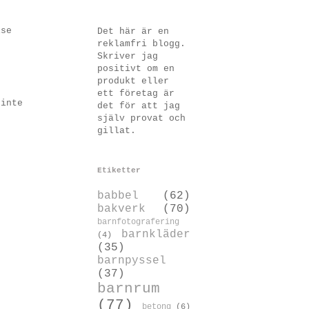
ise
Det här är en
reklamfri blogg.
Skriver jag
positivt om en
produkt eller
ett företag är
 inte
det för att jag
själv provat och
gillat.
Etiketter
babbel
(62)
bakverk
(70)
barnfotografering
barnkläder
(4)
(35)
barnpyssel
(37)
barnrum
(77)
betong
(6)