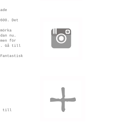
lade
1600. Det
 mörka
edan nu.
 men för
l. Gå till
 Fantastisk
g till