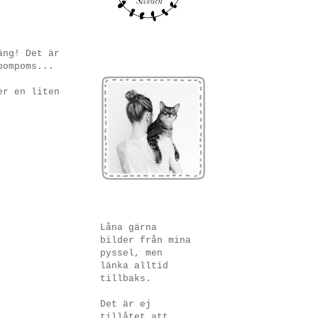
äng! Det är
pompoms...
er en liten
Låna gärna
bilder från mina
pyssel, men
länka alltid
tillbaks.
Det är ej
tillåtet att