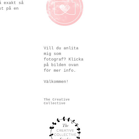
å exakt så
st på en
Vill du anlita
mig som
fotograf? Klicka
på bilden ovan
för mer info.
Välkommen!
The Creative
Collective