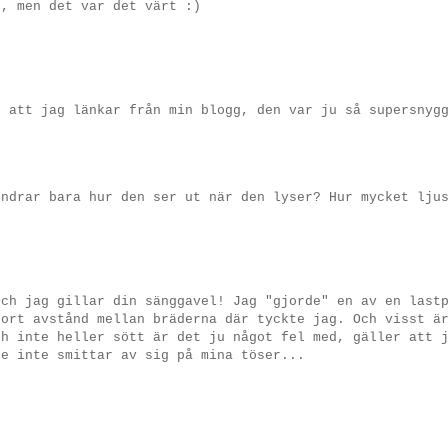
b, men det var det värt :)
k att jag länkar från min blogg, den var ju så supersnyg
Undrar bara hur den ser ut när den lyser? Hur mycket lju
Och jag gillar din sänggavel! Jag "gjorde" en av en last
tort avstånd mellan bräderna där tyckte jag. Och visst ä
ch inte heller sött är det ju något fel med, gäller att 
de inte smittar av sig på mina töser...