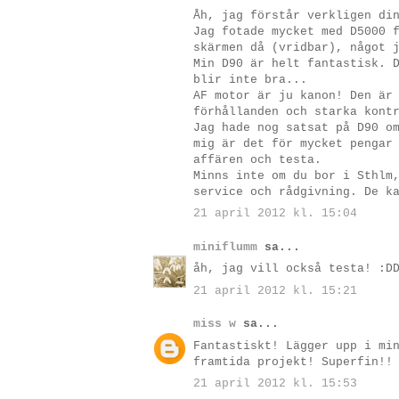
Åh, jag förstår verkligen di
Jag fotade mycket med D5000 
skärmen då (vridbar), något 
Min D90 är helt fantastisk. 
blir inte bra...
AF motor är ju kanon! Den är
förhållanden och starka kont
Jag hade nog satsat på D90 o
mig är det för mycket pengar
affären och testa.
Minns inte om du bor i Sthlm
service och rådgivning. De k
21 april 2012 kl. 15:04
miniflumm
sa...
åh, jag vill också testa! :D
21 april 2012 kl. 15:21
miss w
sa...
Fantastiskt! Lägger upp i mi
framtida projekt! Superfin!!
21 april 2012 kl. 15:53