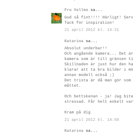
Fru Vallmo
sa...
Gud så fint!!!! Härligt! Ser
Tack för inspiration!
21 april 2012 kl. 14:31
Katarina
sa...
Absolut underbar!!
Och angående kamera... Det ä
kamera som är till gränsen t
Skillnaden är just hur den h
klarar att ta bra bilder i m
annan modell också ;)
Det trista är då man gör som
måttet.
Och bettskenan - ja! Jag bit
stressad. Får helt enkelt va
Kram på dig
21 april 2012 kl. 14:50
Katarina
sa...