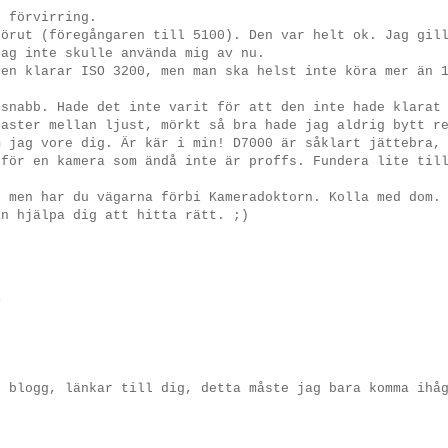
n förvirring.
förut (föregångaren till 5100). Den var helt ok. Jag gil
jag inte skulle använda mig av nu.
Den klarar ISO 3200, men man ska helst inte köra mer än 
 snabb. Hade det inte varit för att den inte hade klarat
raster mellan ljust, mörkt så bra hade jag aldrig bytt r
m jag vore dig. Är kär i min! D7000 är såklart jättebra,
 för en kamera som ändå inte är proffs. Fundera lite til
, men har du vägarna förbi Kameradoktorn. Kolla med dom.
an hjälpa dig att hitta rätt. ;)
D
n blogg, länkar till dig, detta måste jag bara komma ihå