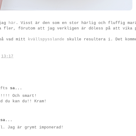
 jag
här
. Visst är den som en stor härlig och fluffig mar
a fler, förutom att jag verkligen är döless på att vika 
på vad mitt
kvällspysslande
skulle resultera i. Det komm
.
13:17
afts
sa...
r!!!! Och smart!
ad du kan du!! Kram!
sa...
el. Jag är grymt imponerad!