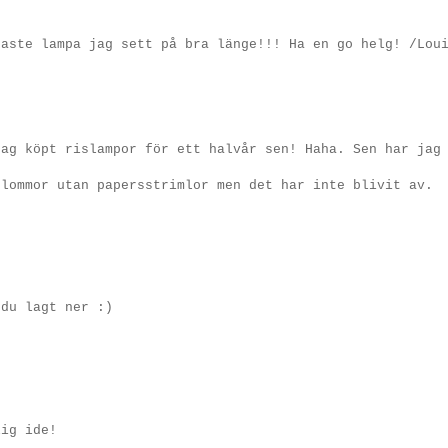
gaste lampa jag sett på bra länge!!! Ha en go helg! /Lou
jag köpt rislampor för ett halvår sen! Haha. Sen har jag
blommor utan papersstrimlor men det har inte blivit av.
 du lagt ner :)
lig ide!