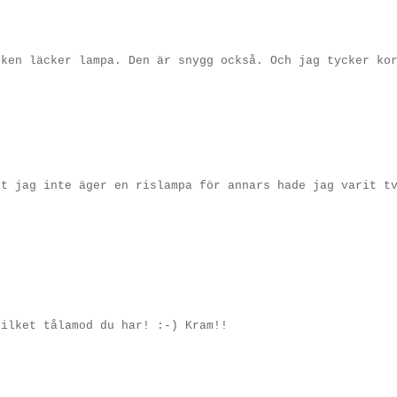
lken läcker lampa. Den är snygg också. Och jag tycker ko
tt jag inte äger en rislampa för annars hade jag varit t
vilket tålamod du har! :-) Kram!!