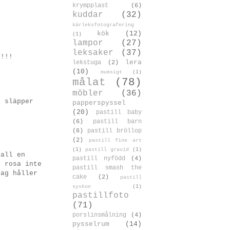
krympplast
(6)
kuddar
(32)
kärleksfotografering
kök
(12)
(1)
lampor
(27)
leksaker
(37)
g!!!
lera
lekstuga
(2)
(10)
mumsigt
(1)
målat
(78)
möbler
(36)
s släpper
papperspyssel
(20)
pastill baby
(6)
pastill barn
(6)
pastill bröllop
(2)
pastill fine art
(1)
pastill gravid
(1)
pall en
pastill nyfödd
(4)
r rosa inte
pastill smash the
jag håller
cake
(2)
pastill
syskon
(1)
pastillfoto
(71)
porslinsmålning
(4)
pysselrum
(14)