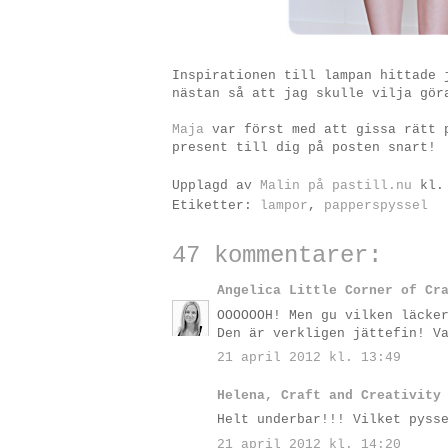
Inspirationen till lampan hittade
nästan så att jag skulle vilja gör
Maja
var först med att gissa rätt 
present till dig på posten snart!
Upplagd av
Malin på pastill.nu
kl
Etiketter:
lampor
,
papperspyssel
47 kommentarer:
Angelica Little Corner of Cr
OOOOOOH! Men gu vilken läcke
Den är verkligen jättefin! V
21 april 2012 kl. 13:49
Helena, Craft and Creativity
Helt underbar!!! Vilket pyss
21 april 2012 kl. 14:20