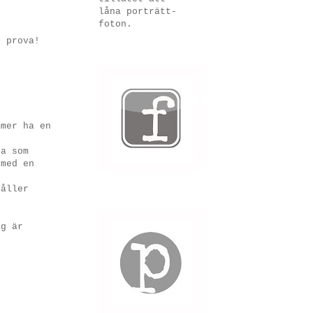
låna porträtt-
foton.
g prova!
mmer ha en
ra som
 med en
håller
ag är