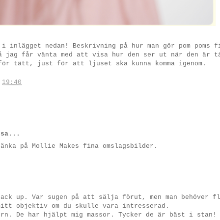
 i inlägget nedan! Beskrivning på hur man gör pom poms 
å jag får vänta med att visa hur den ser ut när den är t
för tätt, just för att ljuset ska kunna komma igenom.
.
19:40
sa...
tänka på Mollie Makes fina omslagsbilder.
back up. Var sugen på att sälja förut, men man behöver f
mitt objektiv om du skulle vara intresserad.
orn. De har hjälpt mig massor. Tycker de är bäst i stan!