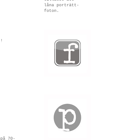
låna porträtt-
foton.
r!
 på 70-