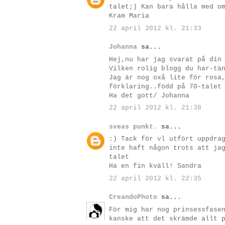
talet;) Kan bara hålla med o
Kram Maria
22 april 2012 kl. 21:33
Johanna
sa...
Hej,nu har jag svarat på din
Vilken rolig blogg du har-tä
Jag är nog oxå lite för rosa
förklaring..född på 70-talet
Ha det gott/ Johanna
22 april 2012 kl. 21:38
sveas punkt.
sa...
:) Tack för vl utfört uppdra
inte haft någon trots att ja
talet
Ha en fin kväll! Sandra
22 april 2012 kl. 22:35
CreandoPhoto
sa...
För mig har nog prinsessfase
kanske att det skrämde allt 