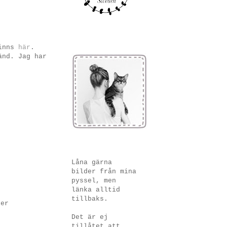
finns
här
.
änd. Jag har
Låna gärna
bilder från mina
pyssel, men
länka alltid
tillbaks.
ler
Det är ej
tillåtet att