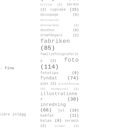
bärdon
bröllop
(1)
cupcake
(15)
(2)
decoupage
(5)
destination
photography
(1)
dockhus
(6)
drömfångare
(2)
fabriken
(85)
familjefotograferin
foto
g
(2)
(114)
d. Fina
fototips
(9)
fyndat
(74)
gips
(2)
glasblåsning
(1)
hundpyssel
(1)
illustratione
r
(30)
inredning
(66)
jul
(19)
Äldre inlägg
kakfat
(11)
kalas
(8)
keramik
(2)
kläder
(1)