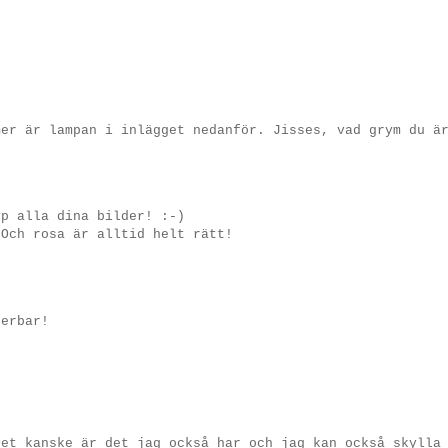
mer är lampan i inlägget nedanför. Jisses, vad grym du ä
yp alla dina bilder! :-)
 Och rosa är alltid helt rätt!
derbar!
Det kanske är det jag också har och jag kan också skylla