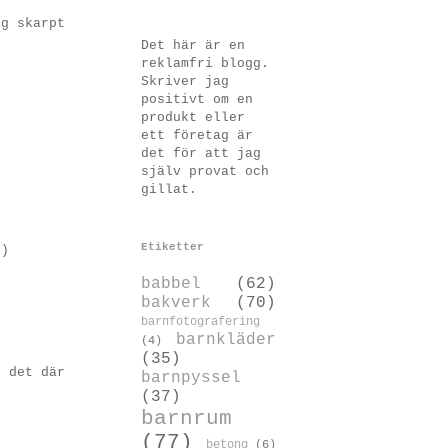
ig skarpt
Det här är en
reklamfri blogg.
Skriver jag
positivt om en
produkt eller
ett företag är
det för att jag
själv provat och
gillat.
Etiketter
=)
babbel
(62)
bakverk
(70)
barnfotografering
barnkläder
(4)
(35)
g det där
barnpyssel
(37)
barnrum
(77)
betong
(6)