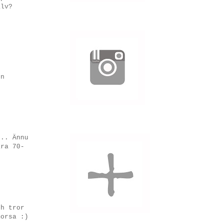
älv?
en
... Ännu
ära 70-
ch tror
morsa :)