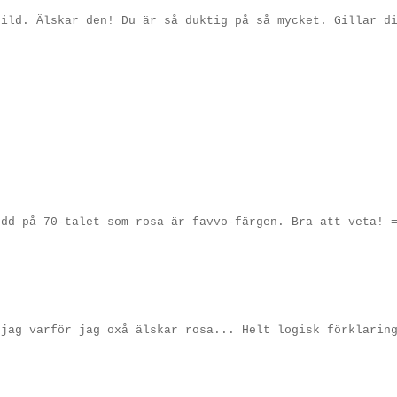
bild. Älskar den! Du är så duktig på så mycket. Gillar d
ödd på 70-talet som rosa är favvo-färgen. Bra att veta! 
 jag varför jag oxå älskar rosa... Helt logisk förklarin