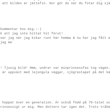
m att bilden är jättefin. Hur gör du när du fotar dig sj
 kommentar hos mig.:-)
nk att jag inte hittat hit förut!
,ser jag när jag kikar runt här hemma & nu har jag fått 
 jag me´
g! Tjusig bild! Hmm, undrar var minprinsessfas tog vägen
g är uppväxt med lejongula väggar, sjögrästapet på det k
n hoppat över en generation. Är också född på 70-talet o
prinsessigt ur mig. Men dottern tar igen det. Trots tråk