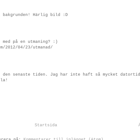
i bakgrunden! Härlig bild :D
u med på en utmaning? :)
om/2012/04/23/utmanad/
t den senaste tiden. Jag har inte haft så mycket datorti
bla!
Startsida
erera på:
Kommentarer till inlägget (Atom)