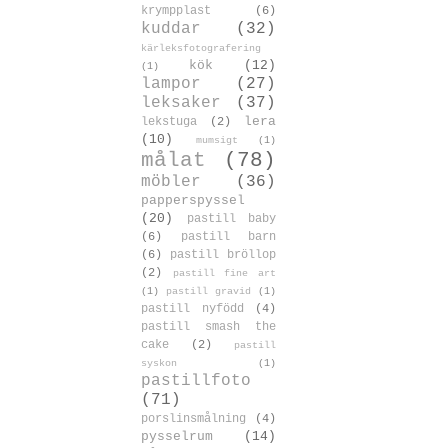
krympplast
(6)
kuddar
(32)
kärleksfotografering
kök
(12)
(1)
lampor
(27)
leksaker
(37)
lera
lekstuga
(2)
(10)
mumsigt
(1)
målat
(78)
möbler
(36)
papperspyssel
(20)
pastill baby
(6)
pastill barn
(6)
pastill bröllop
(2)
pastill fine art
(1)
pastill gravid
(1)
pastill nyfödd
(4)
pastill smash the
cake
(2)
pastill
syskon
(1)
pastillfoto
(71)
porslinsmålning
(4)
pysselrum
(14)