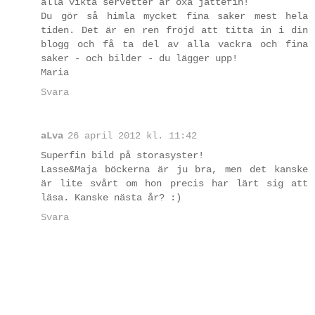
alla vikta servetter är oxå jättefin!
Du gör så himla mycket fina saker mest hela
tiden. Det är en ren fröjd att titta in i din
blogg och få ta del av alla vackra och fina
saker - och bilder - du lägger upp!
Maria
Svara
aLva
26 april 2012 kl. 11:42
Superfin bild på storasyster!
Lasse&Maja böckerna är ju bra, men det kanske
är lite svårt om hon precis har lärt sig att
läsa. Kanske nästa år? :)
Svara