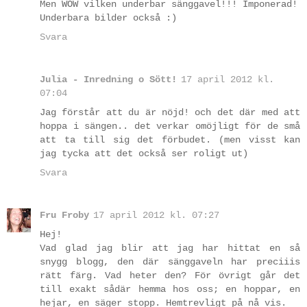
Men WOW vilken underbar sänggavel!!! Imponerad!
Underbara bilder också :)
Svara
Julia - Inredning o Sött!
17 april 2012 kl.
07:04
Jag förstår att du är nöjd! och det där med att
hoppa i sängen.. det verkar omöjligt för de små
att ta till sig det förbudet. (men visst kan
jag tycka att det också ser roligt ut)
Svara
Fru Froby
17 april 2012 kl. 07:27
Hej!
Vad glad jag blir att jag har hittat en så
snygg blogg, den där sänggaveln har preciiis
rätt färg. Vad heter den? För övrigt går det
till exakt sådär hemma hos oss; en hoppar, en
hejar, en säger stopp. Hemtrevligt på nå vis.