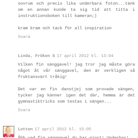
sovrum och precis lika underbara foton...tänk
om en annan kunde ta sig tid att titta i
instruktionsboken till kameran;)
kram kram och tack för all inspiration
Svara
Linda, Fröken S
17 april 2012 kl. 13:04
Vilken fin sänggavel! jag tror jag måste göra
något åt vår sänggavel, den är verkligen så
fruktansvärt tråkig!
Det var en fin danstjej som provade sängen,
tycker jag känner igen det där, hemma är det
gymnastiktricks som testas i sängen...
Svara
Lotten
17 april 2012 kl. 15:05
Åhh vad fin sänggavel du har gjort! Underbar!