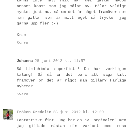
känns inte helt rätt när det gäller någon
annans konst som jag målat av. Målar väldigt
mycket just nu, så om det är något framöver som
man gillar som är mitt eget så trycker jag
gärna upp fler :-)
Kram
Svara
Johanna
28 juni 2012 kl. 11:57
Så himlahimla superfint!! Du har verkligen
talang! Så då är det bara att säga till
framöver om det är något man gillar? Härliga
nyheter!
Svara
Fröken Gredelin
28 juni 2012 kl. 12:20
Fantastiskt fint! Jag har en av "orginalen" men
jag gillade nästan din variant med rosa