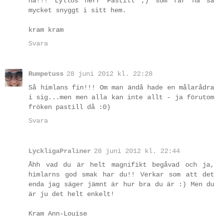
ha!!! Lyllos herr Pastill ;) som får ha så
mycket snyggt i sitt hem.
kram kram
Svara
Rumpetuss
28 juni 2012 kl. 22:28
Så himlans fin!!! Om man ändå hade en målarådra
i sig...men men alla kan inte allt - ja förutom
fröken pastill då :0)
Svara
LyckligaPraliner
28 juni 2012 kl. 22:44
Åhh vad du är helt magnifikt begåvad och ja,
himlarns god smak har du!! Verkar som att det
enda jag säger jämnt är hur bra du är :) Men du
är ju det helt enkelt!
Kram Ann-Louise