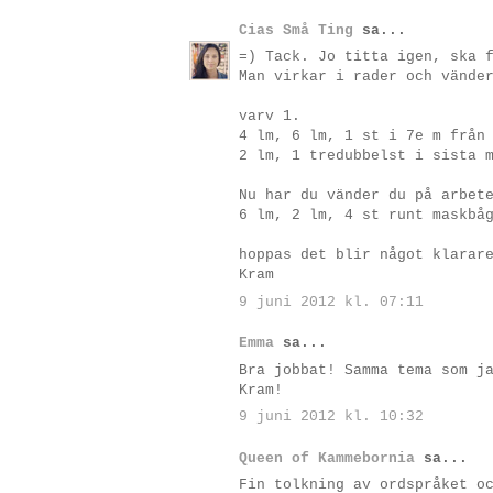
Cias Små Ting
sa...
=) Tack. Jo titta igen, ska 
Man virkar i rader och vände
varv 1.
4 lm, 6 lm, 1 st i 7e m från
2 lm, 1 tredubbelst i sista 
Nu har du vänder du på arbet
6 lm, 2 lm, 4 st runt maskbå
hoppas det blir något klarar
Kram
9 juni 2012 kl. 07:11
Emma
sa...
Bra jobbat! Samma tema som j
Kram!
9 juni 2012 kl. 10:32
Queen of Kammebornia
sa...
Fin tolkning av ordspråket o