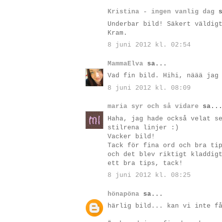
Kristina - ingen vanlig dag
s
Underbar bild! Säkert väldig
Kram.
8 juni 2012 kl. 02:54
MammaElva
sa...
Vad fin bild. Hihi, näää jag
8 juni 2012 kl. 08:09
maria syr och så vidare
sa..
Haha, jag hade också velat s
stilrena linjer :)
Vacker bild!
Tack för fina ord och bra ti
och det blev riktigt kladdig
ett bra tips, tack!
8 juni 2012 kl. 08:25
hönapöna
sa...
härlig bild... kan vi inte f