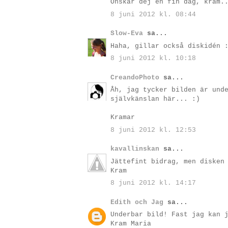
Önskar dej en fin dag, kram.
8 juni 2012 kl. 08:44
Slow-Eva
sa...
Haha, gillar också diskidén 
8 juni 2012 kl. 10:18
CreandoPhoto
sa...
Åh, jag tycker bilden är und
självkänslan här... :)
Kramar
8 juni 2012 kl. 12:53
kavallinskan
sa...
Jättefint bidrag, men disken
Kram
8 juni 2012 kl. 14:17
Edith och Jag
sa...
Underbar bild! Fast jag kan 
Kram Maria