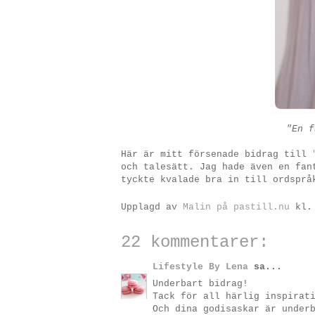
"En f
Här är mitt försenade bidrag till
och talesätt. Jag hade även en fan
tyckte kvalade bra in till ordspr
Upplagd av
Malin på pastill.nu
kl
22 kommentarer:
Lifestyle By Lena
sa...
Underbart bidrag!
Tack för all härlig inspirat
Och dina godisaskar är under