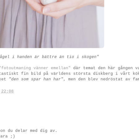
ågel i handen är bättre än tio i skogen"
"fotoutmaning vänner emellan"
där temat den här gången v
tastiskt fin bild på världens största diskberg i vårt kö
åket
"den som spar han har"
, men den blev nedröstat av fa
.
22:08
ion du delar med dig av.
bara ;)