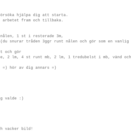
försöka hjälpa dig att starta.
r arbetet fram och tillbaka.
 nålen, 1 st i resterade 3m,
m(du snurar tråden 3ggr runt nålen och gör som en vanlig
et och gör
ge, 2 lm, 4 st runt mb, 2 lm, 1 tredubelst i mb, vänd oc
e =) hör av dig annars =)
ag valde :)
ch vacker bild!