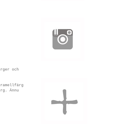
ärger och
aramellfärg
ärg. Ännu