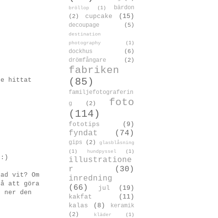
bärdon
bröllop
(1)
cupcake
(15)
(2)
decoupage
(5)
destination
photography
(1)
dockhus
(6)
drömfångare
(2)
fabriken
(85)
de hittat
familjefotograferin
foto
g
(2)
(114)
fototips
(9)
fyndat
(74)
gips
(2)
glasblåsning
(1)
hundpyssel
(1)
 :)
illustratione
r
(30)
lad vit? Om
inredning
å att göra
(66)
jul
(19)
g ner den
kakfat
(11)
kalas
(8)
keramik
(2)
kläder
(1)