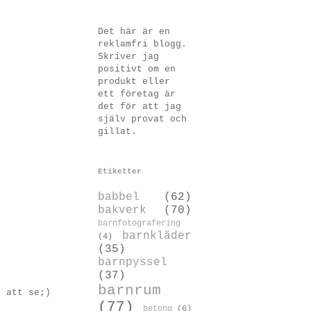
Det här är en
reklamfri blogg.
Skriver jag
positivt om en
produkt eller
ett företag är
det för att jag
själv provat och
gillat.
Etiketter
babbel
(62)
bakverk
(70)
barnfotografering
barnkläder
(4)
(35)
barnpyssel
(37)
barnrum
l att se;)
(77)
betong
(6)