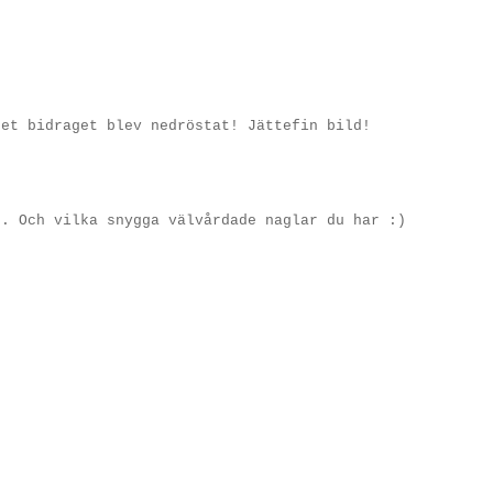
!
det bidraget blev nedröstat! Jättefin bild!
g. Och vilka snygga välvårdade naglar du har :)