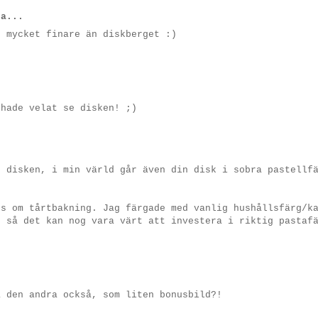
a...
t mycket finare än diskberget :)
 hade velat se disken! ;)
.
e disken, i min värld går även din disk i sobra pastellf
ps om tårtbakning. Jag färgade med vanlig hushållsfärg/k
t så det kan nog vara värt att investera i riktig pastaf
å den andra också, som liten bonusbild?!