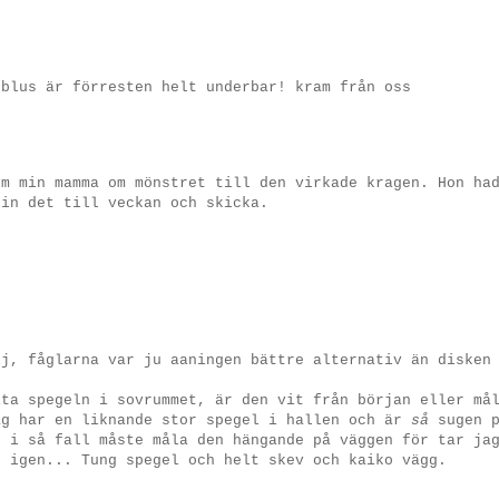
 blus är förresten helt underbar! kram från oss
om min mamma om mönstret till den virkade kragen. Hon ha
 in det till veckan och skicka.
lj, fåglarna var ju aaningen bättre alternativ än disken
ita spegeln i sovrummet, är den vit från början eller må
ag har en liknande stor spegel i hallen och är
så
sugen p
g i så fall måste måla den hängande på väggen för tar ja
n igen... Tung spegel och helt skev och kaiko vägg.