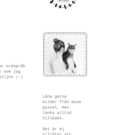
ar ordspråk
k som jag
miljen ;-)
Låna gärna
bilder från mina
pyssel, men
länka alltid
tillbaks.
Det är ej
tillåtet att