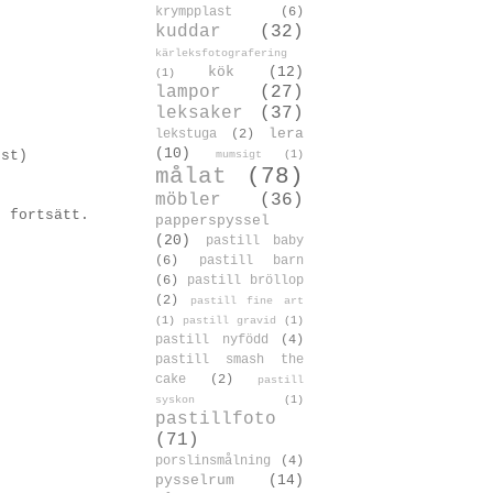
krympplast
(6)
kuddar
(32)
kärleksfotografering
kök
(12)
(1)
lampor
(27)
leksaker
(37)
lera
lekstuga
(2)
(10)
mumsigt
(1)
 st)
målat
(78)
möbler
(36)
h fortsätt.
papperspyssel
(20)
pastill baby
(6)
pastill barn
(6)
pastill bröllop
(2)
pastill fine art
(1)
pastill gravid
(1)
pastill nyfödd
(4)
pastill smash the
cake
(2)
pastill
syskon
(1)
pastillfoto
(71)
porslinsmålning
(4)
pysselrum
(14)