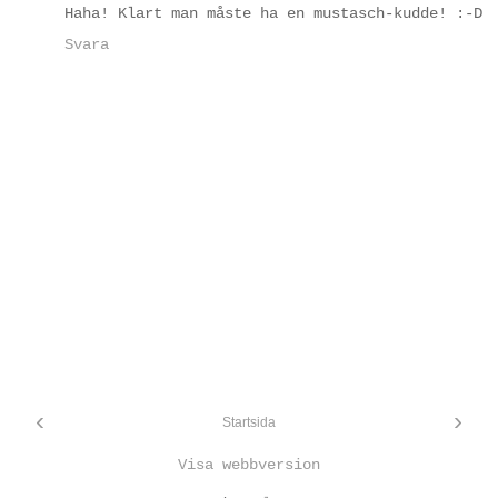
Haha! Klart man måste ha en mustasch-kudde! :-D
Svara
‹
›
Startsida
Visa webbversion