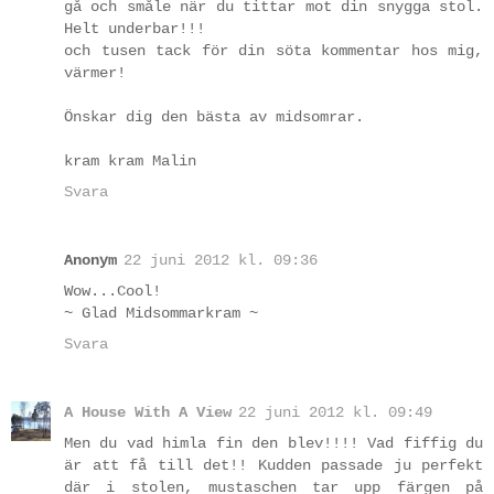
gå och småle när du tittar mot din snygga stol.
Helt underbar!!!
och tusen tack för din söta kommentar hos mig,
värmer!
Önskar dig den bästa av midsomrar.
kram kram Malin
Svara
Anonym
22 juni 2012 kl. 09:36
Wow...Cool!
~ Glad Midsommarkram ~
Svara
A House With A View
22 juni 2012 kl. 09:49
Men du vad himla fin den blev!!!! Vad fiffig du
är att få till det!! Kudden passade ju perfekt
där i stolen, mustaschen tar upp färgen på