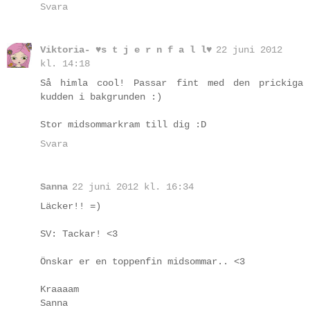
Svara
Viktoria- ♥s t j e r n f a l l♥
22 juni 2012
kl. 14:18
Så himla cool! Passar fint med den prickiga
kudden i bakgrunden :)
Stor midsommarkram till dig :D
Svara
Sanna
22 juni 2012 kl. 16:34
Läcker!! =)
SV: Tackar! <3
Önskar er en toppenfin midsommar.. <3
Kraaaam
Sanna