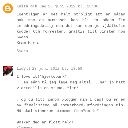
Edith och Jag
23 juni 2012 kl. 13:38
Egentligen är det helt otroligt att en sådan
sak som en mustasch kan bli en sådan fin
inredningsdetalj men det kan den ju :)Jättefin
kudde! Och förresten, grattis till vinsten hos
Sveas.
Kram Maria
Svara
Lidyll
23 juni 2012 kl. 13:59
I love it!*hjertebank*
...en sånn MÅ jeg lage meg altså....har jo hatt
v artedilla en stund..*ler*
..og du titt innom bloggen min i dag! Du er en
av finalistene på sommerbord-utfordringen min!
Nå skal vinneren stemmes frem*smile*
Ønsker deg en flott helg!
Klemmer