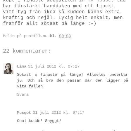
köpt i finaste webbutiken
in my House
. Jag
har förstärkt handduken med ett tjockt
vitt tyg från ikea så kudden känns extra
kraftig och rejäl. Lyxig helt enkelt, men
framför allt sötast på länge :-)
Malin på pastill.nu
kl.
00:08
22 kommentarer:
Lina
31 juli 2012 kl. 07:17
Sötast o finaste på länge! Alldeles underbar
ju. Och så bra den passar där den ligger på
vita fällen.
Svara
Musqot
31 juli 2012 kl. 07:17
Cool kudde! Snyggt!