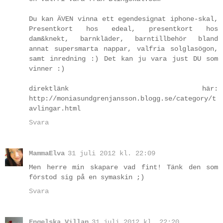
Du kan ÄVEN vinna ett egendesignat iphone-skal,
Presentkort hos edeal, presentkort hos
dam&knekt, barnkläder, barntillbehör bland
annat supersmarta nappar, valfria solglasögon,
samt inredning :) Det kan ju vara just DU som
vinner :)
direktlänk här:
http://moniasundgrenjansson.blogg.se/category/t
avlingar.html
Svara
MammaElva
31 juli 2012 kl. 22:09
Men herre min skapare vad fint! Tänk den som
förstod sig på en symaskin ;)
Svara
Engelska Villan
31 juli 2012 kl. 22:20