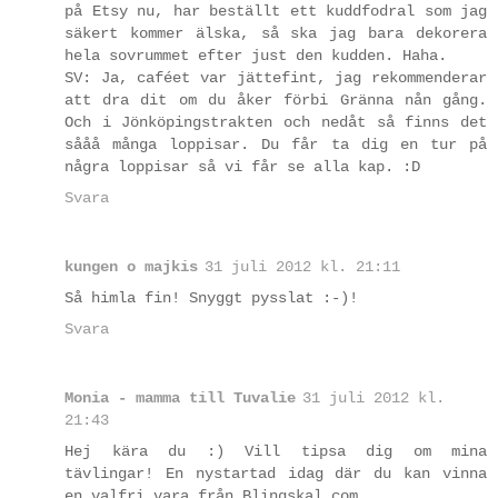
på Etsy nu, har beställt ett kuddfodral som jag
säkert kommer älska, så ska jag bara dekorera
hela sovrummet efter just den kudden. Haha.
SV: Ja, caféet var jättefint, jag rekommenderar
att dra dit om du åker förbi Gränna nån gång.
Och i Jönköpingstrakten och nedåt så finns det
sååå många loppisar. Du får ta dig en tur på
några loppisar så vi får se alla kap. :D
Svara
kungen o majkis
31 juli 2012 kl. 21:11
Så himla fin! Snyggt pysslat :-)!
Svara
Monia - mamma till Tuvalie
31 juli 2012 kl.
21:43
Hej kära du :) Vill tipsa dig om mina
tävlingar! En nystartad idag där du kan vinna
en valfri vara från Blingskal.com