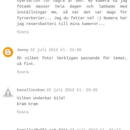
nyårsafton för några år sen. Ny kamera så jag
fotade massor hela dagen och labbade med
inställningar mm, så när det var dags för
fyrverkerier... Jag du fattar va? :) Numera har
jag reservbatteri till mina kameror...
Svara
Jenny
22 juli 2012 kl. 22:38
Åh vilket foto! Verkligen passande för temat,
så fint.
Svara
kavallinskan
22 juli 2012 kl. 23:30
Vilken underbar bild!
kram kram
Svara
Camilla/Rufft och Sött
23 juli 2012 kl. 01:17