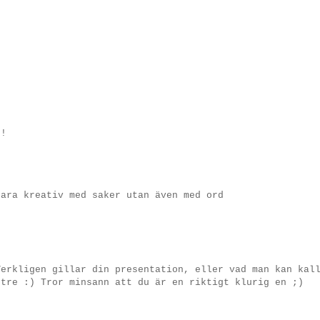
u!
bara kreativ med saker utan även med ord
Verkligen gillar din presentation, eller vad man kan kal
ttre :) Tror minsann att du är en riktigt klurig en ;)