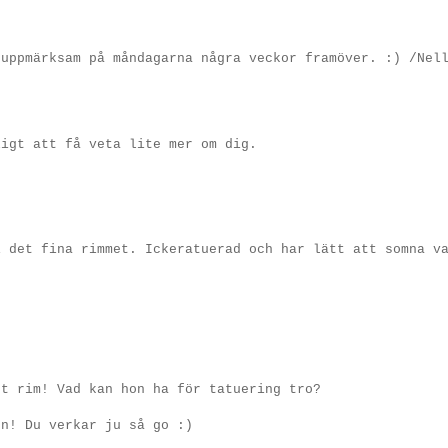
 uppmärksam på måndagarna några veckor framöver. :) /Nel
ligt att få veta lite mer om dig.
i det fina rimmet. Ickeratuerad och har lätt att somna v
gt rim! Vad kan hon ha för tatuering tro?
en! Du verkar ju så go :)