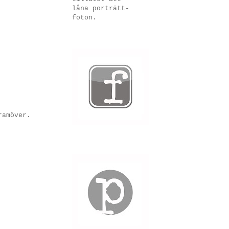
låna porträtt-
foton.
ramöver.