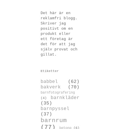
Det här är en
reklamfri blogg.
Skriver jag
positivt om en
produkt eller
ett företag är
det för att jag
själv provat och
gillat.
Etiketter
babbel
(62)
bakverk
(70)
barnfotografering
barnkläder
(4)
(35)
barnpyssel
(37)
barnrum
(77)
betong
(6)