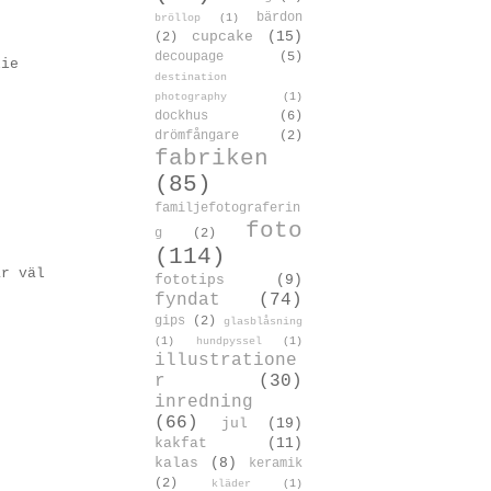
bärdon
bröllop
(1)
cupcake
(15)
(2)
decoupage
(5)
lie
destination
photography
(1)
dockhus
(6)
drömfångare
(2)
fabriken
(85)
familjefotograferin
foto
g
(2)
(114)
ar väl
fototips
(9)
fyndat
(74)
gips
(2)
glasblåsning
(1)
hundpyssel
(1)
illustratione
r
(30)
inredning
(66)
jul
(19)
kakfat
(11)
kalas
(8)
keramik
(2)
kläder
(1)