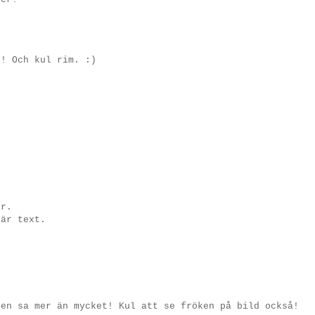
g! Och kul rim. :)
.
er.
 är text.
Den sa mer än mycket! Kul att se fröken på bild också!