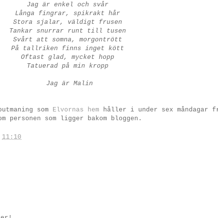
Jag är enkel och svår
Långa fingrar, spikrakt hår
Stora sjalar, väldigt frusen
Tankar snurrar runt till tusen
Svårt att somna, morgontrött
På tallriken finns inget kött
Oftast glad, mycket hopp
Tatuerad på min kropp
Jag är Malin
toutmaning som
Elvornas hem
håller i under sex måndagar f
om personen som ligger bakom bloggen.
.
11:10
der!