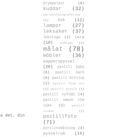
krympplast
(6)
kuddar
(32)
kärleksfotografering
kök
(12)
(1)
lampor
(27)
leksaker
(37)
lera
lekstuga
(2)
(10)
mumsigt
(1)
målat
(78)
möbler
(36)
papperspyssel
(20)
pastill baby
(6)
pastill barn
(6)
pastill bröllop
(2)
pastill fine art
(1)
pastill gravid
(1)
pastill nyfödd
(4)
pastill smash the
cake
(2)
pastill
syskon
(1)
la det, din
pastillfoto
(71)
porslinsmålning
(4)
pysselrum
(14)