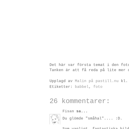
Det här var första temat i den fo
Tanken är att få reda på lite mer 
Upplagd av
Malin på pastill.nu
kl
Etiketter:
babbel
,
foto
26 kommentarer:
Fisan
sa...
Du glömde "småhal".... :D.
Som vanligt, fantastiska bil