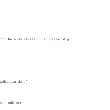
ert. Hela du strålar. Jag gillar dig!
 påhittig du :)
der, såklart!