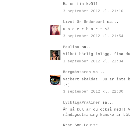
Ha en fin kväll!
3 september 2012 kl. 21:10
Livet är Underbart
sa...
u n d e r b a r t <3
3 september 2012 kl. 21:54
Paulina
sa...
Vilket härlig inlägg, fina d
3 september 2012 kl. 22:04
Borgmästaren
sa...
Vackert skaldat! Du är inte 
:-)
3 september 2012 kl. 22:30
LyckligaPraliner
sa...
Åh så kul är du också med!! 
måndagsutmaning kanske är bä
Kram Ann-Louise