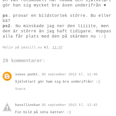
en van fotomodell här hemma och självklart
gör han sig mycket bra även underifrån ♥
ps
. provar en bildstorlek större. Bu eller
bä?
ps2
. Nu minskade jag ner den liiiite, men
den är större än jag haft tidigare. Hoppas
alla får plats med den på skärmen nu :-)
Malin på pastill.nu
kl.
11:37
28 kommentarer:
sveas punkt.
30 september 2012 kl. 11:46
Självklart gör ham sig bra underifrån! :)
Svara
kavallinskan
30 september 2012 kl. 12:42
Fin bild på söta katten! :)