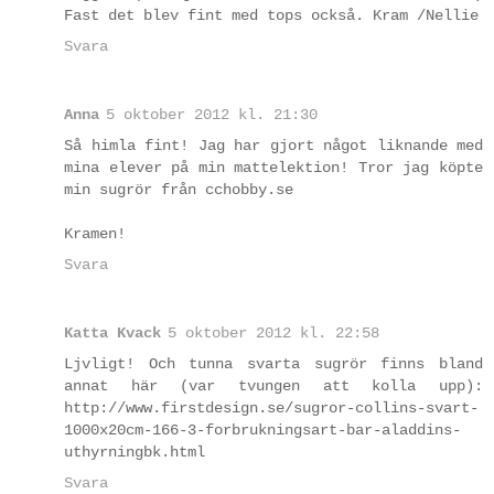
Fast det blev fint med tops också. Kram /Nellie
Svara
Anna
5 oktober 2012 kl. 21:30
Så himla fint! Jag har gjort något liknande med
mina elever på min mattelektion! Tror jag köpte
min sugrör från cchobby.se
Kramen!
Svara
Katta Kvack
5 oktober 2012 kl. 22:58
Ljvligt! Och tunna svarta sugrör finns bland
annat här (var tvungen att kolla upp):
http://www.firstdesign.se/sugror-collins-svart-
1000x20cm-166-3-forbrukningsart-bar-aladdins-
uthyrningbk.html
Svara