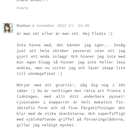
bland annat...
Svara
Monkan
4 november 2012 kl. 14:40
Är man söt eller är man söt. Hej Flodis :)
Inte hinna med, det känner jag igen... Insåg
just att hela oktober passerat utan att jag
gjort ett enda inlägg! Och hinner jag inte med
min egen blogg så hinner jag inte heller läsa
andras, men nu sitter jag och läser ikapp lite
till söndagsfikat :)
Börjar med ett
grattis!
, såg dig nog i 101
idéer :) Du är verkligen den rätta att fronta i
tidningen, med allt ditt underbara pyssel!
Ljusstaken i kopparrör är helt makalöst fin.
Jättefin form och så fina färgskiftningar det
blir med de olika skarbitarna. Och superfiffigt
med självhäftande griffel på förvaringslådorna,
gillar jag väldigt mycket.