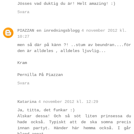
Jösses vad duktig du är! Helt amazing! :)
Svara
PIAZZAN en inredningsblogg
4 november 2012 kl.
10:27
men så där på känn ?! ..stum av beundran....för
den är alldeles , alldeles ljuvlig...
Kram
Pernilla På Piazzan
Svara
Katarina
4 november 2012 kl. 12:29
Ja, titta, det funkar :)
Älskar dessa! Och så söt liten prinsessa du
hade också. Typiskt att de ska somna precis
innan partyt. Händer här hemma också. I går