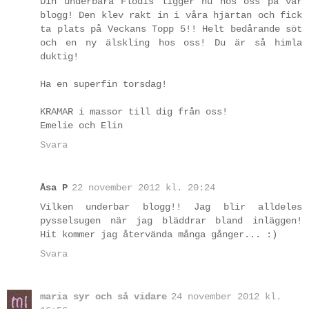
Din underbara Flodis ligger nu hos oss på vår
blogg! Den klev rakt in i våra hjärtan och fick
ta plats på Veckans Topp 5!! Helt bedårande söt
och en ny älskling hos oss! Du är så himla
duktig!
Ha en superfin torsdag!
KRAMAR i massor till dig från oss!
Emelie och Elin
Svara
Åsa P
22 november 2012 kl. 20:24
Vilken underbar blogg!! Jag blir alldeles
pysselsugen när jag bläddrar bland inläggen!
Hit kommer jag återvända många gånger... :)
Svara
maria syr och så vidare
24 november 2012 kl.