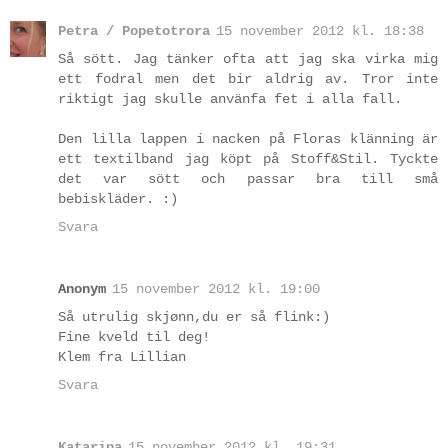
Petra / Popetotrora
15 november 2012 kl. 18:38
Så sött. Jag tänker ofta att jag ska virka mig
ett fodral men det bir aldrig av. Tror inte
riktigt jag skulle använfa fet i alla fall.
Den lilla lappen i nacken på Floras klänning är
ett textilband jag köpt på Stoff&Stil. Tyckte
det var sött och passar bra till små
bebiskläder. :)
Svara
Anonym
15 november 2012 kl. 19:00
Så utrulig skjønn,du er så flink:)
Fine kveld til deg!
Klem fra Lillian
Svara
Katarina
15 november 2012 kl. 19:31