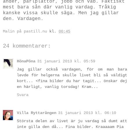
änder, pärlplattor, jobb och vab. Faktiskt
mest bara sån där vanlig vardag. Tråkig
kanske vissa skulle säga. Men jag gillar
den. Vardagen.
Malin på pastill.nu
kl.
00:45
24 kommentarer:
HönaPöna
31 januari 2013 kl. 05:59
Jag gillar också vardagen, för om man bara
levde för helgerna skulle livet bli så väldigt
kort... <fina bilder du har tagit... önskar dej
en härligt, vanlig torsdag! Kram...
Svara
Villa Ryttarängen
31 januari 2013 kl. 06:10
Största delen av livet är ju vardag så dumt att
inte gilla den då... Fina bilder. Kraaaaam Pia