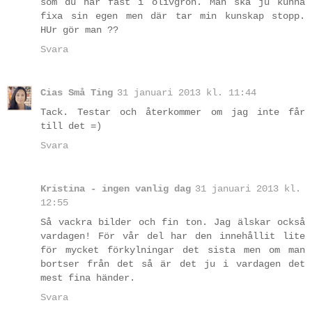
som du har fast i olivgrön. Man ska ju kunna
fixa sin egen men där tar min kunskap stopp.
HUr gör man ??
Svara
Cias Små Ting
31 januari 2013 kl. 11:44
Tack. Testar och återkommer om jag inte får
till det =)
Svara
Kristina - ingen vanlig dag
31 januari 2013 kl.
12:55
Så vackra bilder och fin ton. Jag älskar också
vardagen! För vår del har den innehållit lite
för mycket förkylningar det sista men om man
bortser från det så är det ju i vardagen det
mest fina händer.
Svara