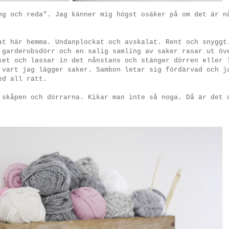
g och reda". Jag känner mig högst osäker på om det är n
at här hemma. Undanplockat och avskalat. Rent och snyggt
 garderobsdörr och en salig samling av saker rasar ut öv
ket och lassar in det nånstans och stänger dörren eller 
 vart jag lägger saker. Sambon letar sig fördärvad och j
ed all rätt.
 skåpen och dörrarna. Kikar man inte så noga. Då är det 