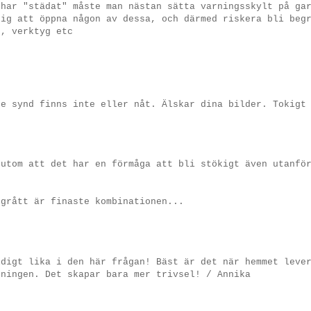
 har "städat" måste man nästan sätta varningsskylt på ga
sig att öppna någon av dessa, och därmed riskera bli beg
r, verktyg etc
)
te synd finns inte eller nåt. Älskar dina bilder. Tokigt
rutom att det har en förmåga att bli stökigt även utanfö
 grått är finaste kombinationen...
ldigt lika i den här frågan! Bäst är det när hemmet leve
dningen. Det skapar bara mer trivsel! / Annika