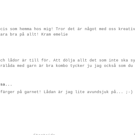
ecis som hemma hos mig! Tror det är något med oss kreati
vara bra på allt! Kram emelie
och lådor är till för. Att dölja allt det som inte ska s
Trälåda med garn är bra kombo tycker ju jag också som du
sa...
 färger på garnet! Lådan är jag lite avundsjuk på... ;-)