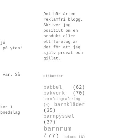
Det här är en
reklamfri blogg.
Skriver jag
positivt om en
produkt eller
ett företag är
 ju
det för att jag
a på ytan!
själv provat och
gillat.
e var. Så
Etiketter
babbel
(62)
bakverk
(70)
barnfotografering
barnkläder
(4)
aker i
(35)
mbnedslag
barnpyssel
(37)
barnrum
(77)
betong
(6)