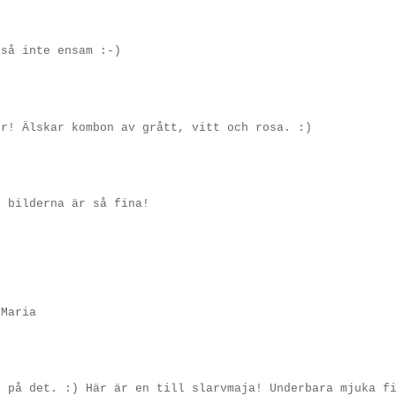
tså inte ensam :-)
er! Älskar kombon av grått, vitt och rosa. :)
h bilderna är så fina!
.
 Maria
r på det. :) Här är en till slarvmaja! Underbara mjuka f