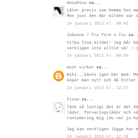
HönaPöna
sa...
Låter precis som hemma hos m
Men just den där bilden var 
24 januari 2013 kl. 08:41
Johanna / Fru form o fix
sa..
Vilka fina bilder! Jag mår b
verkligen inte alltid så! :-
24 januari 2013 kl. 08:50
mest virkat
sa...
Hihi...känns igen här med. M
köper man nytt och då hittar
24 januari 2013 kl. 12:27
Fisan
sa...
Tänk så lustigt det är det d
lådor, förvaringslådor och s
runtomkring mig (du vet ju h
Jag kan verkligen lägga hur 
24 januari 2013 kl. 12:36