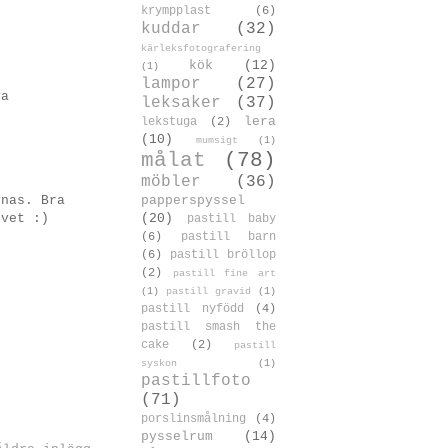
krympplast
(6)
kuddar
(32)
kärleksfotografering
kök
(12)
(1)
lampor
(27)
va
leksaker
(37)
lera
lekstuga
(2)
(10)
mumsigt
(1)
målat
(78)
möbler
(36)
papperspyssel
ynas. Bra
(20)
 vet :)
pastill baby
(6)
pastill barn
(6)
pastill bröllop
(2)
pastill fine art
(1)
pastill gravid
(1)
pastill nyfödd
(4)
pastill smash the
cake
(2)
pastill
syskon
(1)
pastillfoto
(71)
porslinsmålning
(4)
pysselrum
(14)