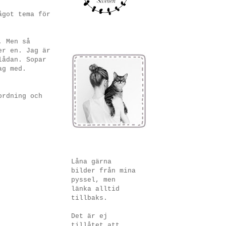
ågot tema för
. Men så
er en. Jag är
lådan. Sopar
ag med.
ordning och
Låna gärna
bilder från mina
pyssel, men
länka alltid
tillbaks.
Det är ej
tillåtet att