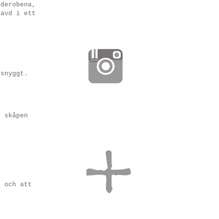
rderobena,
ravd i ett
 snyggt.
r skåpen
r och att