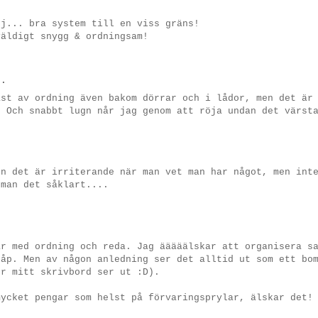
ej... bra system till en viss gräns!
väldigt snygg & ordningsam!
.
äst av ordning även bakom dörrar och i lådor, men det är
) Och snabbt lugn når jag genom att röja undan det värst
en det är irriterande när man vet man har något, men int
 man det såklart....
är med ordning och reda. Jag ääääälskar att organisera s
kåp. Men av någon anledning ser det alltid ut som ett bo
ur mitt skrivbord ser ut :D).
mycket pengar som helst på förvaringsprylar, älskar det!