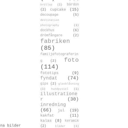
bärdon
bröllop
(1)
cupcake
(15)
(2)
decoupage
(5)
destination
photography
(1)
dockhus
(6)
drömfångare
(2)
fabriken
(85)
familjefotograferin
foto
g
(2)
(114)
fototips
(9)
fyndat
(74)
gips
(2)
glasblåsning
(1)
hundpyssel
(1)
illustratione
r
(30)
inredning
(66)
jul
(19)
kakfat
(11)
kalas
(8)
keramik
ina bilder
(2)
kläder
(1)