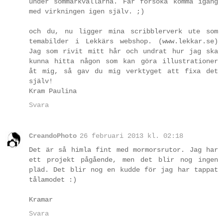
under sommarkvällarna. Får försöka komma igång
med virkningen igen själv. ;)
och du, nu ligger mina scribblerverk ute som
temabilder i Lekkärs webshop. (www.lekkar.se)
Jag som rivit mitt hår och undrat hur jag ska
kunna hitta någon som kan göra illustrationer
åt mig, så gav du mig verktyget att fixa det
själv!
Kram Paulina
Svara
CreandoPhoto
26 februari 2013 kl. 02:18
Det är så himla fint med mormorsrutor. Jag har
ett projekt pågående, men det blir nog ingen
pläd. Det blir nog en kudde för jag har tappat
tålamodet :)
Kramar
Svara